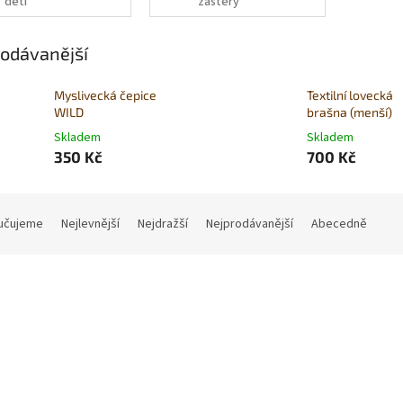
děti
zástěry
odávanější
Myslivecká čepice
Textilní lovecká
WILD
brašna (menší)
Skladem
Skladem
350 Kč
700 Kč
učujeme
Nejlevnější
Nejdražší
Nejprodávanější
Abecedně
Kód:
LP98/02
Kód