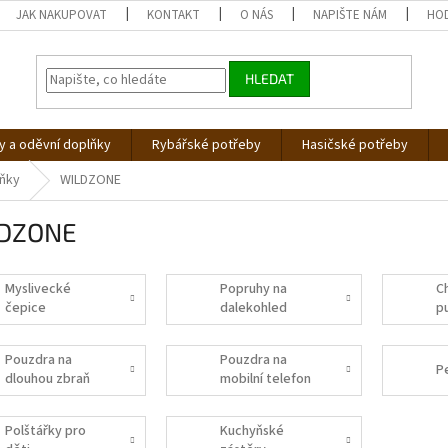
JAK NAKUPOVAT
KONTAKT
O NÁS
NAPIŠTE NÁM
HO
HLEDAT
 a oděvní doplňky
Rybářské potřeby
Hasičské potřeby
lňky
WILDZONE
DZONE
Myslivecké
Popruhy na
C
čepice
dalekohled
p
Pouzdra na
Pouzdra na
P
dlouhou zbraň
mobilní telefon
Polštářky pro
Kuchyňské