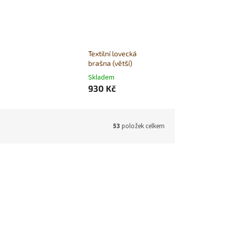
Textilní lovecká
brašna (větší)
Skladem
930 Kč
53
položek celkem
:
LP99/07
Kód:
LP99A/05