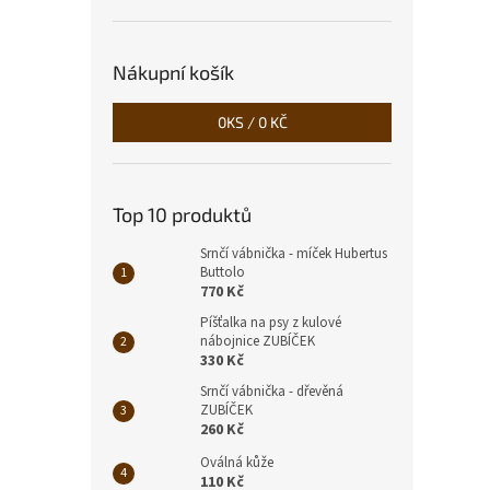
2 9
Nákupní košík
0
KS /
0 KČ
Top 10 produktů
Srnčí vábnička - míček Hubertus
Buttolo
770 Kč
Texti
Píšťalka na psy z kulové
nábojnice ZUBÍČEK
330 Kč
Srnčí vábnička - dřevěná
ZUBÍČEK
260 Kč
990
Oválná kůže
110 Kč
Tip