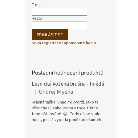
E-mail
Heslo
PŘIHLÁSIT SE
Daněk
Nová registrace
Zapomenuté heslo
620
Poslední hodnocení produktů
Lesnická kožená brašna - hnědá hovězina
Ondřej Myška
|
Hodnocení produktu je 5 z 5 hvězdiček.
Krásná taška. Snad mi vydrží, jako ta
předchozí, zakoupená v roce 1982 v
tehdejší Lověně. 😁. Tedy dá se stále
nosit, jen již vypadá poněkud ošuntěle.