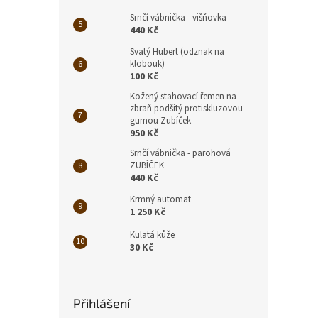
Novi
Srnčí vábnička - višňovka
440 Kč
Svatý Hubert (odznak na
klobouk)
100 Kč
Kožený stahovací řemen na
zbraň podšitý protiskluzovou
gumou Zubíček
950 Kč
Barvá
Srnčí vábnička - parohová
ZUBÍČEK
440 Kč
Krmný automat
1 250 Kč
700
Kulatá kůže
30 Kč
Přihlášení