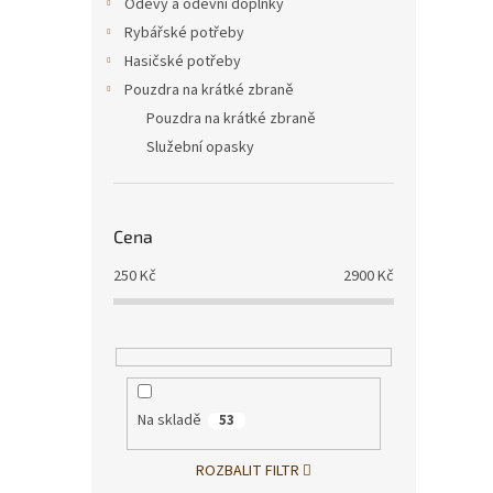
Oděvy a oděvní doplňky
Rybářské potřeby
Hasičské potřeby
Pouzdra na krátké zbraně
Pouzdra na krátké zbraně
620
Služební opasky
Cena
250
Kč
2900
Kč
Pouz
Na skladě
53
ROZBALIT FILTR