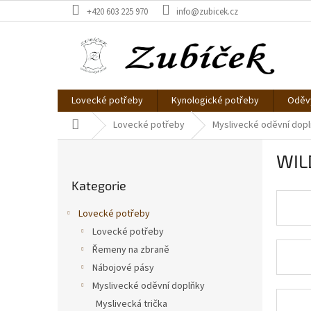
Přejít
+420 603 225 970
info@zubicek.cz
na
obsah
Lovecké potřeby
Kynologické potřeby
Oděvy
Domů
Lovecké potřeby
Myslivecké oděvní dop
P
WIL
o
Přeskočit
s
Kategorie
kategorie
t
r
Lovecké potřeby
a
Lovecké potřeby
n
Řemeny na zbraně
n
í
Nábojové pásy
p
Myslivecké oděvní doplňky
a
Myslivecká trička