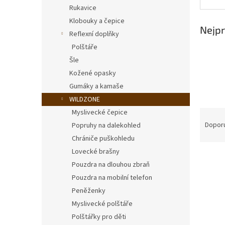
n
Rukavice
e
Klobouky a čepice
l
Nejpr
Reflexní doplňky
Polštáře
Šle
Kožené opasky
Gumáky a kamaše
WILDZONE
Ř
Myslivecké čepice
a
Dopor
Popruhy na dalekohled
z
Chrániče puškohledu
e
Lovecké brašny
V
n
Pouzdra na dlouhou zbraň
ý
í
Pouzdra na mobilní telefon
p
p
i
r
Peněženky
s
o
Myslivecké polštáře
p
d
Polštářky pro děti
r
u