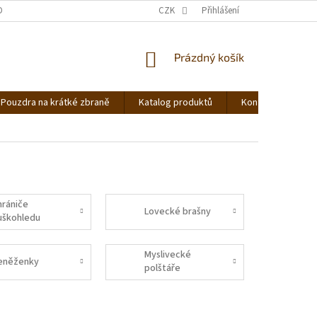
DNOCENÍ OBCHODU
OBCHODNÍ PODMÍNKY
CZK
Přihlášení
PODMÍNKY OCHRANY OS
NÁKUPNÍ
Prázdný košík
KOŠÍK
Pouzdra na krátké zbraně
Katalog produktů
Kontakt
Ná
hrániče
Lovecké brašny
uškohledu
Myslivecké
eněženky
polštáře