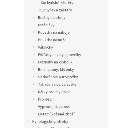
Kuchyňské zástěry
o
k
Kuchyňské zástěry
d
t
u
ů
Brašny a batohy
Liška
k
Brašničky
t
Pouzdra na náboje
ů
Pouzdra na nože
Vábničky
Píšťalky na psy a povelky
250
Odznaky na klobouk
Bola, spony, klíčenky
Sedací hole a trojnožky
Tahače a nosiče zvěře
Dárky pro myslivce
Pro děti
Výprodej, II. jakosti
Ostatní kožené zboží
Kynologické potřeby
Chrá