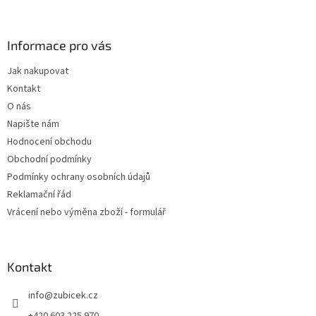
á
p
a
Informace pro vás
t
Jak nakupovat
í
Kontakt
O nás
Napište nám
Hodnocení obchodu
Obchodní podmínky
Podmínky ochrany osobních údajů
Reklamační řád
Vrácení nebo výměna zboží - formulář
Kontakt
info
@
zubicek.cz