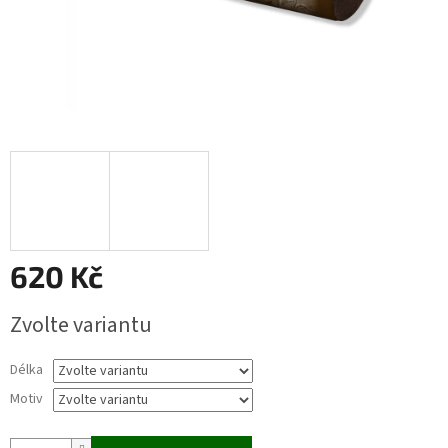
620 Kč
Měrná
Zvolte variantu
cena:
Délka
Motiv