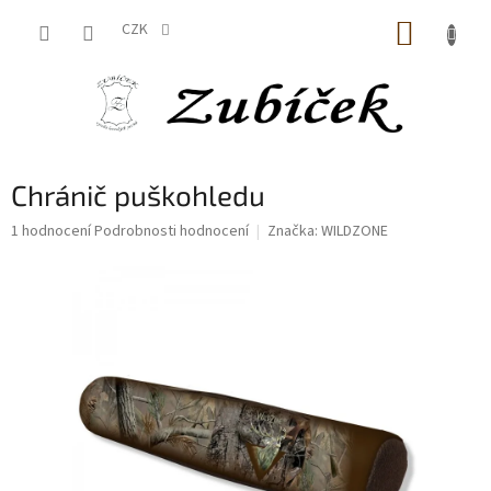
Přejít
NÁKUP
na
CZK
obsah
KOŠÍK
Chránič puškohledu
Průměrné
1 hodnocení
Podrobnosti hodnocení
Značka:
WILDZONE
hodnocení
produktu
je
5,0
z
5
hvězdiček.