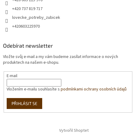
+420 603 225 970
+420 737 819 717
lovecke_potreby_zubicek
+420603225970
Odebírat newsletter
Vložte svůj e-mail a my vám budeme zasílat informace o nových
produktech na našem e-shopu.
E-mail
Vložením e-mailu souhlasíte s
podmínkami ochrany osobních údajů
PŘIHLÁSIT SE
Vytvořil Shoptet