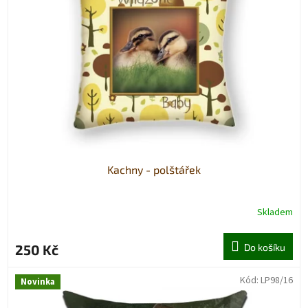
Kachny - polštářek
Skladem
250 Kč
Do košíku
Kód:
LP98/16
Novinka