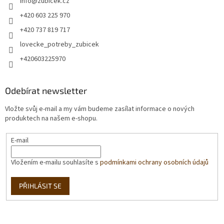
info
@
zubicek.cz
+420 603 225 970
+420 737 819 717
lovecke_potreby_zubicek
+420603225970
Odebírat newsletter
Vložte svůj e-mail a my vám budeme zasílat informace o nových
produktech na našem e-shopu.
E-mail
Vložením e-mailu souhlasíte s
podmínkami ochrany osobních údajů
PŘIHLÁSIT SE