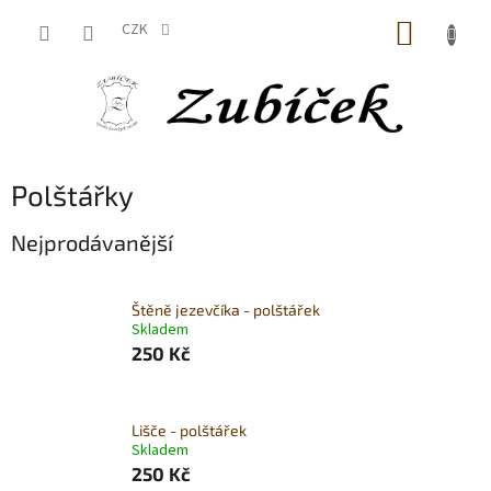
Přejít
NÁKUP
na
CZK
obsah
KOŠÍK
Polštářky
Nejprodávanější
Štěně jezevčíka - polštářek
Skladem
250 Kč
Lišče - polštářek
Skladem
250 Kč