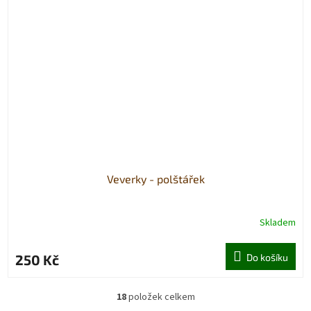
Veverky - polštářek
Skladem
250 Kč
Do košíku
18
položek celkem
O