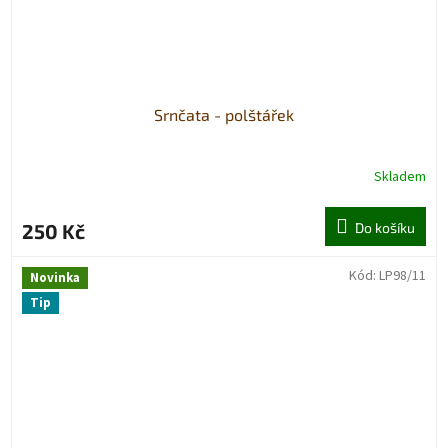
Srnčata - polštářek
Skladem
250 Kč
Do košíku
Kód:
LP98/11
Novinka
Tip