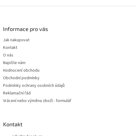
v
l
Z
á
á
d
p
a
a
Informace pro vás
c
t
í
Jak nakupovat
í
p
Kontakt
r
v
O nás
k
Napište nám
y
Hodnocení obchodu
v
ý
Obchodní podmínky
p
Podmínky ochrany osobních údajů
i
Reklamační řád
s
u
Vrácení nebo výměna zboží - formulář
Kontakt