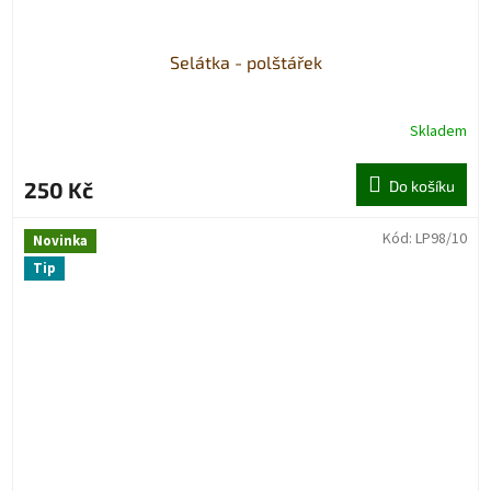
Selátka - polštářek
Skladem
250 Kč
Do košíku
Kód:
LP98/10
Novinka
Tip