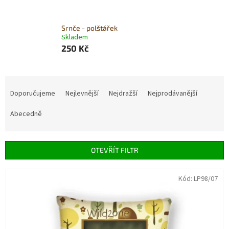
Srnče - polštářek
Skladem
250 Kč
Ř
a
Doporučujeme
Nejlevnější
Nejdražší
Nejprodávanější
z
e
Abecedně
n
í
p
OTEVŘÍT FILTR
r
o
V
Kód:
LP98/07
d
ý
u
p
k
i
t
s
ů