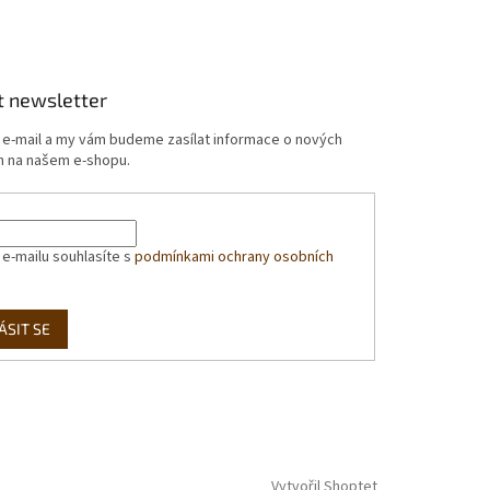
t newsletter
j e-mail a my vám budeme zasílat informace o nových
 na našem e-shopu.
 e-mailu souhlasíte s
podmínkami ochrany osobních
ÁSIT SE
Vytvořil Shoptet