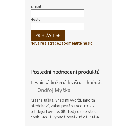
E-mail
Heslo
PŘIHLÁSIT SE
Nová registrace
Zapomenuté heslo
Poslední hodnocení produktů
Lesnická kožená brašna - hnědá hovězina
Ondřej Myška
|
Hodnocení produktu je 5 z 5 hvězdiček.
Krásná taška. Snad mi vydrží, jako ta
předchozí, zakoupená v roce 1982 v
tehdejší Lověně. 😁. Tedy dá se stále
nosit, jen již vypadá poněkud ošuntěle.
Z