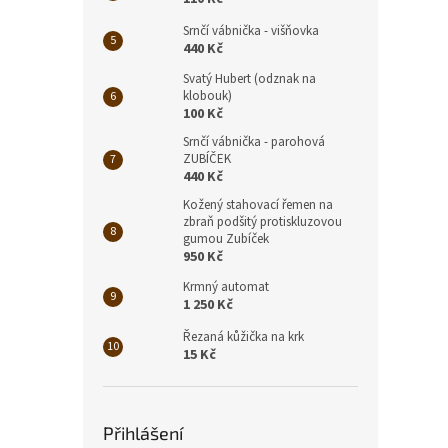
Srnčí vábnička - višňovka
440 Kč
Svatý Hubert (odznak na
klobouk)
100 Kč
Srnčí vábnička - parohová
ZUBÍČEK
440 Kč
Kožený stahovací řemen na
zbraň podšitý protiskluzovou
gumou Zubíček
950 Kč
Krmný automat
1 250 Kč
Řezaná kůžička na krk
15 Kč
Přihlášení