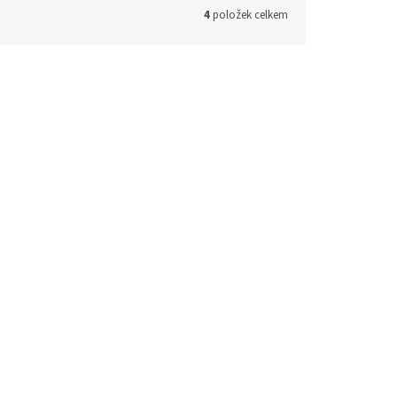
4
položek celkem
Kód:
LP52
Kód:
LP54
Tahač zvěře - postroj
Skladem
Skladem
 košíku
630 Kč
Do košíku