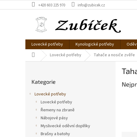
Přejít
+420 603 225 970
info@zubicek.cz
na
obsah
Lovecké potřeby
Kynologické potřeby
Oděvy
Domů
Lovecké potřeby
Tahače a nosiče zvěře
P
Tah
o
Přeskočit
s
Kategorie
kategorie
Nejpr
t
r
Lovecké potřeby
a
Lovecké potřeby
n
Řemeny na zbraně
n
í
Nábojové pásy
p
Myslivecké oděvní doplňky
a
Brašny a batohy
Ř