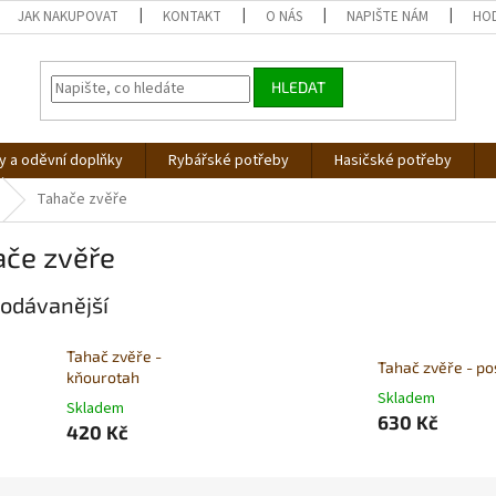
JAK NAKUPOVAT
KONTAKT
O NÁS
NAPIŠTE NÁM
HO
HLEDAT
 a oděvní doplňky
Rybářské potřeby
Hasičské potřeby
Tahače zvěře
ače zvěře
odávanější
Tahač zvěře -
Tahač zvěře - po
kňourotah
Skladem
Skladem
630 Kč
420 Kč