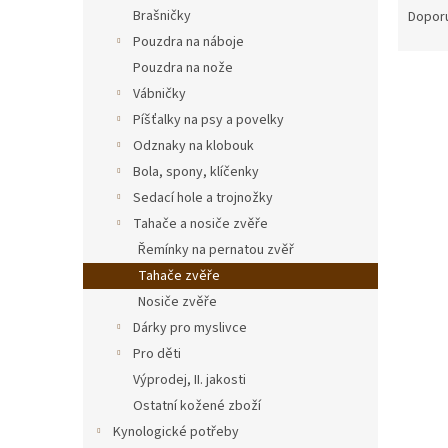
n
a
Brašničky
Dopor
e
z
Pouzdra na náboje
l
e
Pouzdra na nože
V
n
Tip
Vábničky
ý
í
Píšťalky na psy a povelky
p
p
i
r
Odznaky na klobouk
s
o
Bola, spony, klíčenky
p
d
Sedací hole a trojnožky
r
u
Tahače a nosiče zvěře
o
k
Řemínky na pernatou zvěř
d
t
Tahače zvěře
u
ů
Taha
k
Nosiče zvěře
t
Dárky pro myslivce
ů
Pro děti
Výprodej, II. jakosti
Ostatní kožené zboží
420
Kynologické potřeby