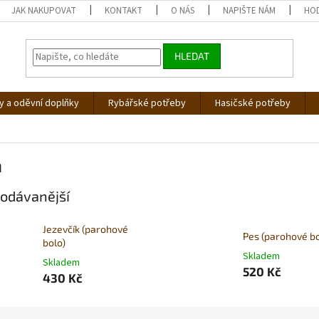
JAK NAKUPOVAT
KONTAKT
O NÁS
NAPIŠTE NÁM
HO
HLEDAT
 a oděvní doplňky
Rybářské potřeby
Hasičské potřeby
a
odávanější
Jezevčík (parohové
Pes (parohové bo
bolo)
Skladem
Skladem
520 Kč
430 Kč