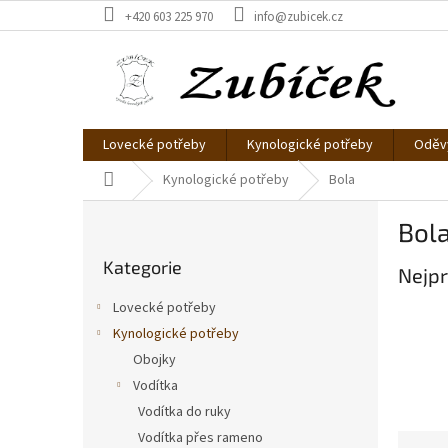
Přejít
+420 603 225 970
info@zubicek.cz
na
obsah
Lovecké potřeby
Kynologické potřeby
Oděvy
Domů
Kynologické potřeby
Bola
P
Bol
o
Přeskočit
s
Kategorie
kategorie
Nejpr
t
r
Lovecké potřeby
a
Kynologické potřeby
n
Obojky
n
í
Vodítka
p
Vodítka do ruky
a
Vodítka přes rameno
Ř