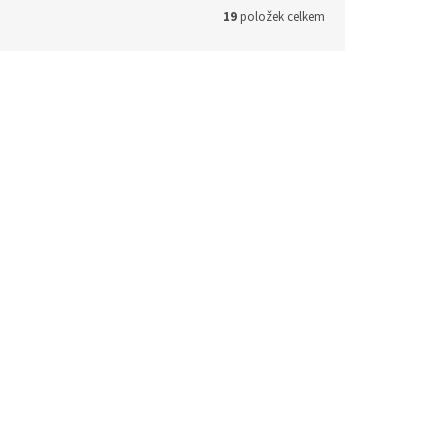
19
položek celkem
LP165.63
Kód:
LP165/O
 růže)
Pes s kachnou (parohové bolo růže)
Skladem
Skladem
 košíku
700 Kč
Do košíku