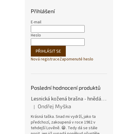
Přihlášení
E-mail
430
Heslo
PŘIHLÁSIT SE
Nová registrace
Zapomenuté heslo
Poslední hodnocení produktů
Lesnická kožená brašna - hnědá hovězina
Ohař 
Ondřej Myška
|
Hodnocení produktu je 5 z 5 hvězdiček.
Krásná taška. Snad mi vydrží, jako ta
předchozí, zakoupená v roce 1982 v
tehdejší Lověně. 😁. Tedy dá se stále
nosit, jen již vypadá poněkud ošuntěle.