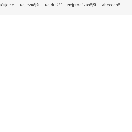
učujeme
Nejlevnější
Nejdražší
Nejprodávanější
Abecedně
Kód:
LP165.60
Kód:
čík (parohové bolo růže)
Český fousek (parohové bolo
Skladem
 Kč
Do košíku
700 Kč
Do