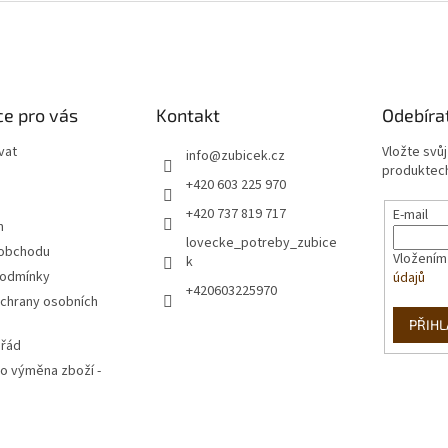
l
á
d
a
c
í
e pro vás
Kontakt
Odebíra
p
r
vat
Vložte svů
info
@
zubicek.cz
v
produktech
+420 603 225 970
k
y
+420 737 819 717
E-mail
v
m
lovecke_potreby_zubice
ý
 obchodu
Vložením
k
p
podmínky
údajů
i
+420603225970
s
chrany osobních
u
PŘIHL
 řád
o výměna zboží -