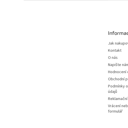
Z
á
p
a
t
Informac
í
Jak nakupo
Kontakt
O nás
Napište ná
Hodnocení
Obchodní 
Podmínky o
údajů
Reklamační
Vrácení neb
formulář