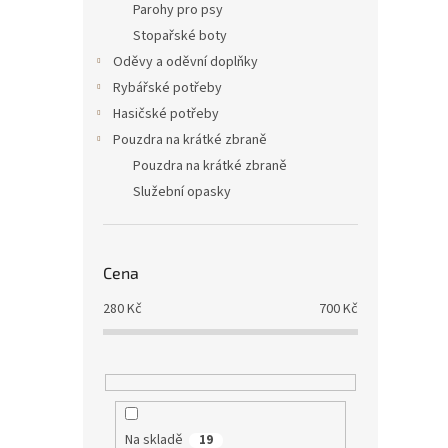
Parohy pro psy
Stopařské boty
Oděvy a oděvní doplňky
Rybářské potřeby
Hasičské potřeby
Pouzdra na krátké zbraně
Pouzdra na krátké zbraně
Služební opasky
Jezev
Cena
280
Kč
700
Kč
520
Na skladě
19