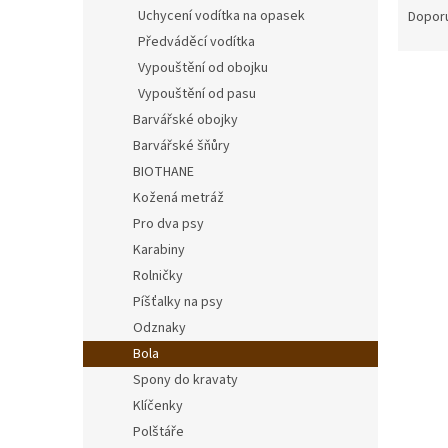
n
a
Uchycení vodítka na opasek
Dopor
e
z
Předváděcí vodítka
l
e
Vypouštění od obojku
V
n
Vypouštění od pasu
ý
í
Barvářské obojky
p
p
i
r
Barvářské šňůry
s
o
BIOTHANE
p
d
Kožená metráž
r
u
Pro dva psy
o
k
Karabiny
d
t
Rolničky
u
ů
Jezev
k
Píšťalky na psy
t
Odznaky
ů
Bola
Spony do kravaty
Klíčenky
700
Polštáře