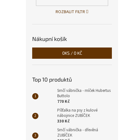
ROZBALIT FILTR
Nákupní košík
Český
0
KS /
0 KČ
430
Top 10 produktů
Srnčí vábnička - míček Hubertus
Buttolo
770 Kč
Píšťalka na psy z kulové
nábojnice ZUBÍČEK
330 Kč
Srnčí vábnička - dřevěná
ZUBÍČEK