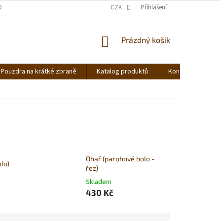
DNOCENÍ OBCHODU
OBCHODNÍ PODMÍNKY
CZK
Přihlášení
PODMÍNKY OCHRANY OS
NÁKUPNÍ
Prázdný košík
KOŠÍK
Pouzdra na krátké zbraně
Katalog produktů
Kontakt
Ná
Ohař (parohové bolo -
lo)
řez)
Skladem
430 Kč