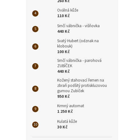
260 Kč
Oválná kůže
110 Kč
Pes (
Srnčí vábnička - višňovka
440 Kč
Svatý Hubert (odznak na
klobouk)
100 Kč
430
Srnčí vábnička - parohová
ZUBÍČEK
440 Kč
Kožený stahovací řemen na
zbraň podšitý protiskluzovou
gumou Zubíček
950 Kč
Krmný automat
1 250 Kč
Kulatá kůže
30 Kč
Bažan