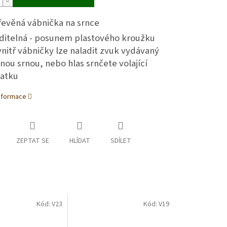
řevěná vábnička na srnce
aditelná - posunem plastového kroužku
nitř vábničky lze naladit zvuk vydávaný
jnou srnou, nebo hlas srnčete volající
atku
informace
ZEPTAT SE
HLÍDAT
SDÍLET
Kód:
V23
Kód:
V19