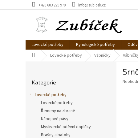
Přejít
+420 603 225 970
info@zubicek.cz
na
obsah
Lovecké potřeby
Kynologické potřeby
Oděvy
Domů
Lovecké potřeby
Vábničky
Vábničky
P
Srnč
o
Přeskočit
s
Průměr
Neohod
Kategorie
kategorie
t
hodnoce
r
produkt
Lovecké potřeby
a
je
Lovecké potřeby
0,0
n
z
Řemeny na zbraně
n
5
í
Nábojové pásy
hvězdič
p
Myslivecké oděvní doplňky
a
Brašny a batohy