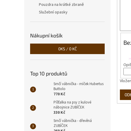
n
Pouzdra na krátké zbraně
e
Služební opasky
l
Nákupní košík
Be
0
KS /
0 KČ
Opiš
Top 10 produktů
Vložen
Srnčí vábnička - míček Hubertus
Buttolo
770 Kč
OD
Píšťalka na psy z kulové
nábojnice ZUBÍČEK
330 Kč
Srnčí vábnička - dřevěná
ZUBÍČEK