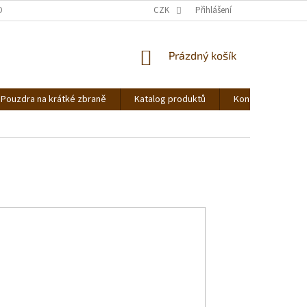
DNOCENÍ OBCHODU
OBCHODNÍ PODMÍNKY
CZK
Přihlášení
PODMÍNKY OCHRANY OS
NÁKUPNÍ
Prázdný košík
KOŠÍK
Pouzdra na krátké zbraně
Katalog produktů
Kontakt
Ná