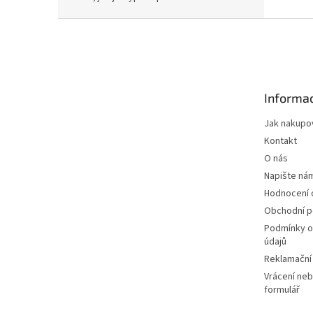
Z
á
p
a
t
Informac
í
Jak nakupo
Kontakt
O nás
Napište ná
Hodnocení
Obchodní 
Podmínky o
údajů
Reklamační
Vrácení neb
formulář