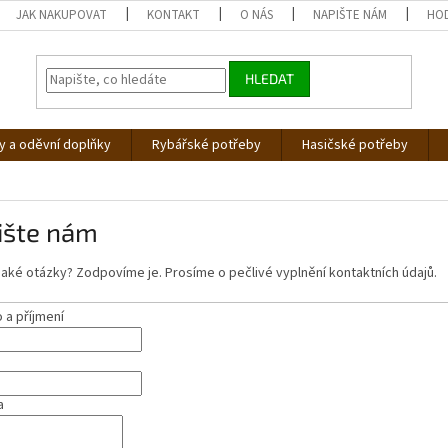
JAK NAKUPOVAT
KONTAKT
O NÁS
NAPIŠTE NÁM
HO
HLEDAT
 a oděvní doplňky
Rybářské potřeby
Hasičské potřeby
ište nám
aké otázky? Zodpovíme je. Prosíme o pečlivé vyplnění kontaktních údajů.
a příjmení
a