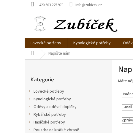
Přejít
+420 603 225 970
info@zubicek.cz
na
obsah
Lovecké potřeby
Kynologické potřeby
Oděvy
Domů
Napište nám
P
Nap
o
Přeskočit
s
Kategorie
kategorie
Máte něj
t
r
Lovecké potřeby
Jméno 
a
Kynologické potřeby
n
Oděvy a oděvní doplňky
E-mail
n
í
Rybářské potřeby
Zpráv
p
Hasičské potřeby
a
Pouzdra na krátké zbraně