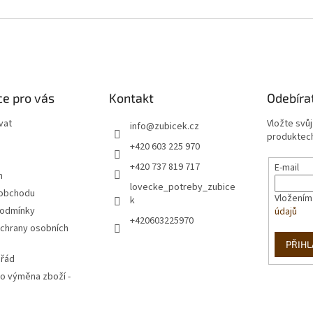
e pro vás
Kontakt
Odebíra
vat
Vložte svů
info
@
zubicek.cz
produktech
+420 603 225 970
+420 737 819 717
E-mail
m
lovecke_potreby_zubice
 obchodu
Vložením
k
podmínky
údajů
+420603225970
chrany osobních
PŘIHL
 řád
o výměna zboží -