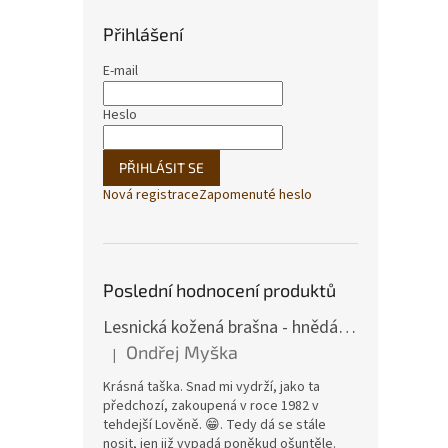
Přihlášení
E-mail
Heslo
PŘIHLÁSIT SE
Nová registrace
Zapomenuté heslo
Poslední hodnocení produktů
Lesnická kožená brašna - hnědá hovězina
Ondřej Myška
|
Hodnocení produktu je 5 z 5 hvězdiček.
Krásná taška. Snad mi vydrží, jako ta
předchozí, zakoupená v roce 1982 v
tehdejší Lověně. 😁. Tedy dá se stále
nosit, jen již vypadá poněkud ošuntěle.