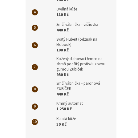
260 Kč
Oválná kůže
110 Kč
Srnčí vábnička - višňovka
440 Kč
Svatý Hubert (odznak na
klobouk)
100 Kč
Kožený stahovací řemen na
zbraň podšitý protiskluzovou
gumou Zubíček
950 Kč
Srnčí vábnička - parohová
ZUBÍČEK
440 Kč
Krmný automat
1 250 Kč
Kulatá kůže
30 Kč