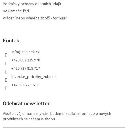
Podmínky ochrany osobních údajů
Reklamační řád
Vrácení nebo výměna zboží - formulář
Kontakt
info
@
zubicek.cz
+420 603 225 970
+420 737 819 717
lovecke_potreby_zubicek
+420603225970
Odebírat newsletter
Vložte svůj e-mail a my vám budeme zasílat informace o nových
produktech na našem e-shopu.