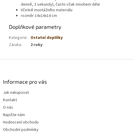
denně, 3 sekundy), často však mnohem déle
Včetně montážního materiálu
rozměr 14x14x14 cm
Doplňkové parametry
Kategorie
:
Ostatní doplňky
Záruka
:
2 roky
Z
á
p
a
Informace pro vás
t
Jak nakupovat
í
Kontakt
O nás
Napište nám
Hodnocení obchodu
Obchodní podmínky