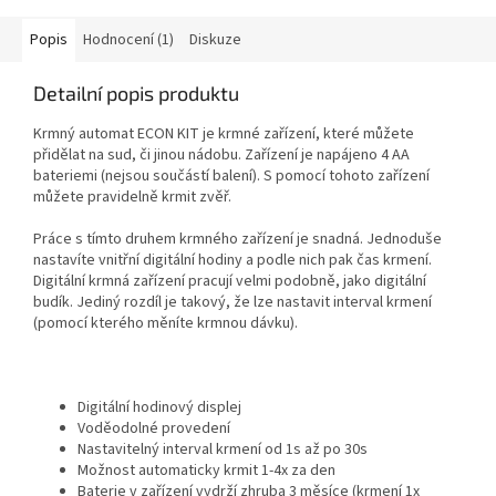
Popis
Hodnocení (1)
Diskuze
Detailní popis produktu
Krmný automat ECON KIT je krmné zařízení, které můžete
přidělat na sud, či jinou nádobu. Zařízení je napájeno 4 AA
bateriemi (nejsou součástí balení). S pomocí tohoto zařízení
můžete pravidelně krmit zvěř.
Práce s tímto druhem krmného zařízení je snadná. Jednoduše
nastavíte vnitřní digitální hodiny a podle nich pak čas krmení.
Digitální krmná zařízení pracují velmi podobně, jako digitální
budík. Jediný rozdíl je takový, že lze nastavit interval krmení
(pomocí kterého měníte krmnou dávku).
Digitální hodinový displej
Voděodolné provedení
Nastavitelný interval krmení od 1s až po 30s
Možnost automaticky krmit 1-4x za den
Baterie v zařízení vydrží zhruba 3 měsíce (krmení 1x