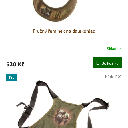
k
t
ů
Pružný řemínek na dalekohled
Skladem
520 Kč
Do košíku
Kód:
LP03
Tip