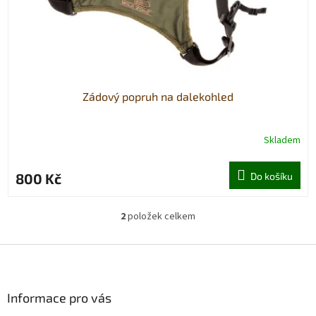
Zádový popruh na dalekohled
Skladem
800 Kč
Do košíku
2
položek celkem
O
v
l
Z
á
á
d
p
a
a
Informace pro vás
c
t
í