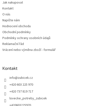
Jak nakupovat
í
p
Kontakt
r
v
O nás
k
Napište nám
y
Hodnocení obchodu
v
ý
Obchodní podmínky
p
Podmínky ochrany osobních údajů
i
Reklamační řád
s
u
Vrácení nebo výměna zboží - formulář
Kontakt
info
@
zubicek.cz
+420 603 225 970
+420 737 819 717
lovecke_potreby_zubicek
+420603225970