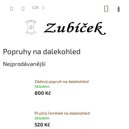
Přejít
NÁKUP
na
CZK
obsah
KOŠÍK
Popruhy na dalekohled
Nejprodávanější
Zádový popruh na dalekohled
Skladem
800 Kč
Pružný řemínek na dalekohled
Skladem
520 Kč