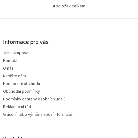
4
položek celkem
O
v
l
Z
á
á
d
p
a
a
Informace pro vás
c
t
í
Jak nakupovat
í
p
Kontakt
r
v
O nás
k
Napište nám
y
Hodnocení obchodu
v
ý
Obchodní podmínky
p
Podmínky ochrany osobních údajů
i
Reklamační řád
s
u
Vrácení nebo výměna zboží - formulář