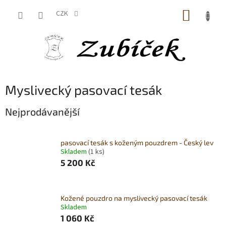
Přejít
NÁKUP
na
CZK
obsah
KOŠÍK
Myslivecký pasovací tesák
Nejprodávanější
pasovací tesák s koženým pouzdrem - Český lev
Skladem
(1 ks)
5 200 Kč
Kožené pouzdro na myslivecký pasovací tesák
Skladem
1 060 Kč