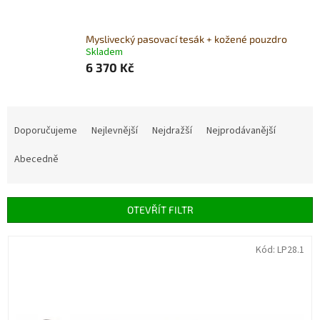
Myslivecký pasovací tesák + kožené pouzdro
Skladem
6 370 Kč
Ř
a
Doporučujeme
Nejlevnější
Nejdražší
Nejprodávanější
z
e
Abecedně
n
í
p
OTEVŘÍT FILTR
r
o
V
Kód:
LP28.1
d
ý
u
p
k
i
t
s
ů