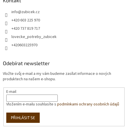
Kontakt
info
@
zubicek.cz
+420 603 225 970
+420 737 819 717
lovecke_potreby_zubicek
+420603225970
Odebírat newsletter
Vložte svůj e-mail a my vám budeme zasílat informace o nových
produktech na našem e-shopu.
E-mail
Vložením e-mailu souhlasíte s
podmínkami ochrany osobních údajů
PŘIHLÁSIT SE