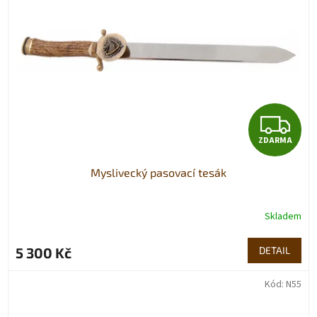
Z
ZDARMA
D
Myslivecký pasovací tesák
A
R
Skladem
M
5 300 Kč
DETAIL
A
Kód:
N55