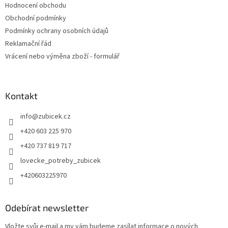
Hodnocení obchodu
Obchodní podmínky
Podmínky ochrany osobních údajů
Reklamační řád
Vrácení nebo výměna zboží - formulář
Kontakt
info
@
zubicek.cz
+420 603 225 970
+420 737 819 717
lovecke_potreby_zubicek
+420603225970
Odebírat newsletter
Vložte svůj e-mail a my vám budeme zasílat informace o nových