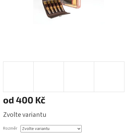
od
400 Kč
Měrná
Zvolte variantu
cena:
Rozměr