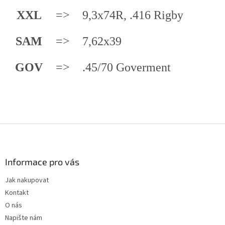
XXL
=>
9,3x74R, .416 Rigby
SAM
=>
7,62x39
GOV
=>
.45/70 Goverment
Z
á
p
a
Informace pro vás
t
Jak nakupovat
í
Kontakt
O nás
Napište nám