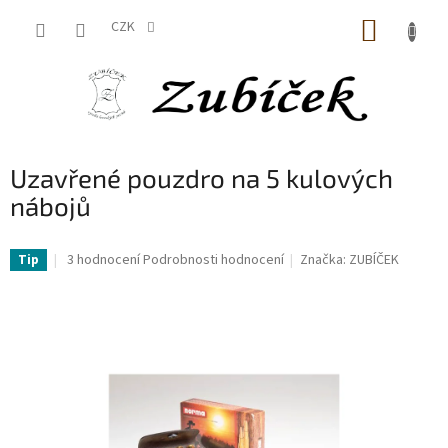
Přejít
NÁKUP
na
CZK
obsah
KOŠÍK
Uzavřené pouzdro na 5 kulových
nábojů
Průměrné
3 hodnocení
Podrobnosti hodnocení
Značka:
ZUBÍČEK
Tip
hodnocení
produktu
je
5,0
z
5
hvězdiček.