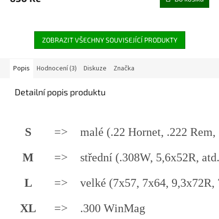
ZOBRAZIT VŠECHNY SOUVISEJÍCÍ PRODUKTY
Popis
Hodnocení (3)
Diskuze
Značka
Detailní popis produktu
S
=>
malé (.22 Hornet, .222 Rem, 
M
=>
střední (.308W, 5,6x52R, atd.
L
=>
velké (7x57, 7x64, 9,3x72R, 
XL
=>
.300 WinMag