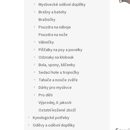
n
Myslivecké oděvní doplňky
e
Brašny a batohy
l
Brašničky
Pouzdra na náboje
Pouzdra na nože
Vábničky
Píšťalky na psy a povelky
Odznaky na klobouk
Bola, spony, klíčenky
Sedací hole a trojnožky
Tahače a nosiče zvěře
Dárky pro myslivce
Pro děti
Výprodej, II. jakosti
Ostatní kožené zboží
Kynologické potřeby
Oděvy a oděvní doplňky