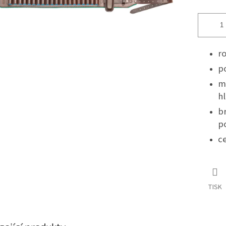
r
p
ma
h
b
p
c
TISK