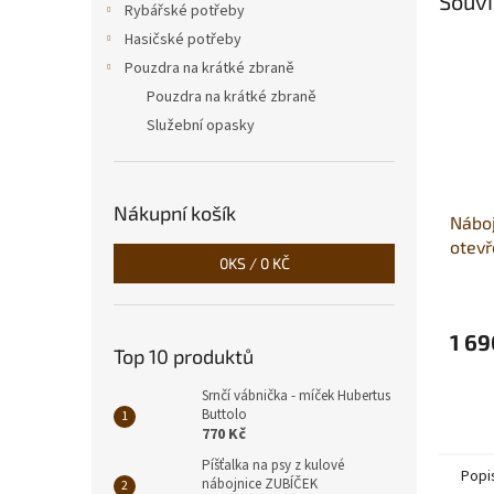
Souvi
Rybářské potřeby
Hasičské potřeby
Pouzdra na krátké zbraně
Pouzdra na krátké zbraně
Služební opasky
Nákupní košík
Náboj
otevř
0
KS /
0 KČ
1 69
Top 10 produktů
Srnčí vábnička - míček Hubertus
Buttolo
770 Kč
Píšťalka na psy z kulové
Popi
nábojnice ZUBÍČEK