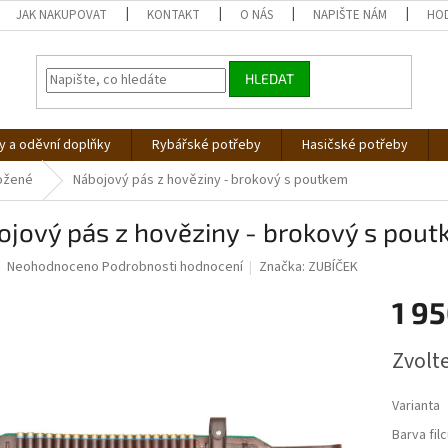
JAK NAKUPOVAT
KONTAKT
O NÁS
NAPIŠTE NÁM
HO
HLEDAT
 a oděvní doplňky
Rybářské potřeby
Hasičské potřeby
ožené
Nábojový pás z hověziny - brokový s poutkem
ojový pás z hověziny - brokový s pou
Průměrné
Neohodnoceno
Podrobnosti hodnocení
Značka:
ZUBÍČEK
hodnocení
produktu
1 95
je
0,0
Měrná
Zvolt
z
cena:
5
hvězdiček.
Varianta
Barva filc