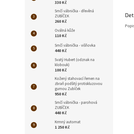
330 Kč
Srnčí vábnička - dřevěná
Det
ZUBÍČEK
260 Kč
Popi
Oválná kůže
110 Kč
Srnčí vábnička - višňovka
440 Kč
Svatý Hubert (odznak na
klobouk)
100 Kč
Kožený stahovací řemen na
zbraň podšitý protiskluzovou
gumou Zubíček
950 Kč
Srnčí vábnička - parohová
ZUBÍČEK
440 Kč
Krmný automat
1 250 Kč