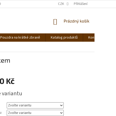
DNOCENÍ OBCHODU
OBCHODNÍ PODMÍNKY
CZK
Přihlášení
PODMÍNKY OCHRANY OS
NÁKUPNÍ
Prázdný košík
KOŠÍK
Pouzdra na krátké zbraně
Katalog produktů
Kontakt
Ná
tkem
0 Kč
e variantu
u