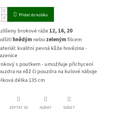
Přidat do košíku
ozlišeny brokové ráže
12, 16, 20
odšití
hnědým
nebo
zeleným
filcem
teriál: kvalitní pevná kůže hovězina -
lazenice
rokový s poutkem - umožňuje přichycení
ouzdra na nůž či pouzdra na kulové náboje
elková délka 135 cm
ZEPTAT SE
HLÍDAT
SDÍLET