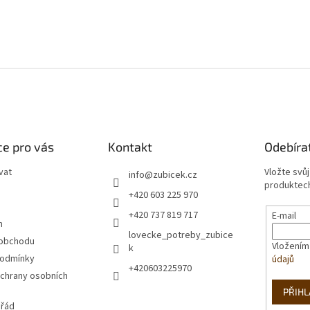
e pro vás
Kontakt
Odebíra
vat
Vložte svů
info
@
zubicek.cz
produktech
+420 603 225 970
+420 737 819 717
E-mail
m
lovecke_potreby_zubice
 obchodu
Vložením
k
podmínky
údajů
+420603225970
chrany osobních
PŘIHL
 řád