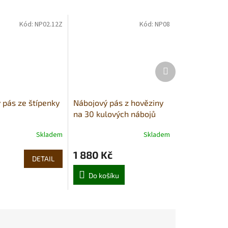
Kód:
NP02.12Z
Kód:
NP08
Další
produkt
 pás ze štípenky
Nábojový pás z hověziny
na 30 kulových nábojů
Skladem
Skladem
1 880 Kč
DETAIL
Do košíku