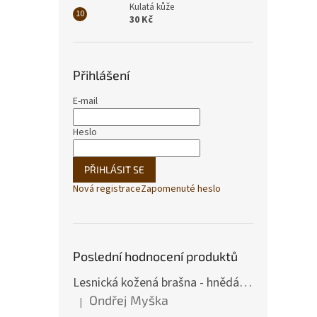
Kulatá kůže
30 Kč
Přihlášení
E-mail
Heslo
PŘIHLÁSIT SE
Nová registrace
Zapomenuté heslo
Poslední hodnocení produktů
Lesnická kožená brašna - hnědá hovězina
Ondřej Myška
|
Hodnocení produktu je 5 z 5 hvězdiček.