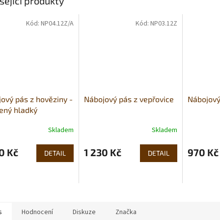
sející produkty
Kód:
NP04.12Z/A
Kód:
NP03.12Z
ový pás z hověziny -
Nábojový pás z vepřovice
Nábojový
ený hladký
Skladem
Skladem
0 Kč
1 230 Kč
970 Kč
DETAIL
DETAIL
s
Hodnocení
Diskuze
Značka