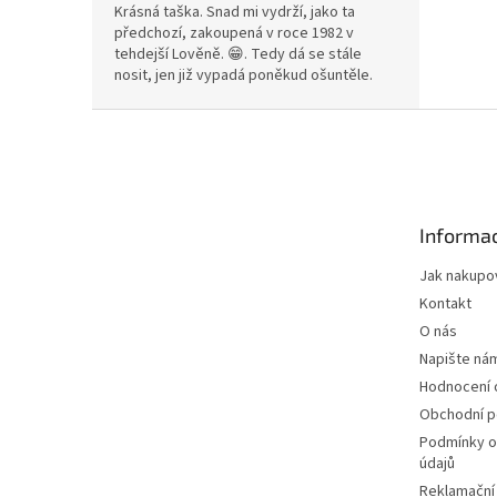
Krásná taška. Snad mi vydrží, jako ta
předchozí, zakoupená v roce 1982 v
tehdejší Lověně. 😁. Tedy dá se stále
nosit, jen již vypadá poněkud ošuntěle.
Z
á
p
a
t
Informac
í
Jak nakupo
Kontakt
O nás
Napište ná
Hodnocení
Obchodní 
Podmínky o
údajů
Reklamační