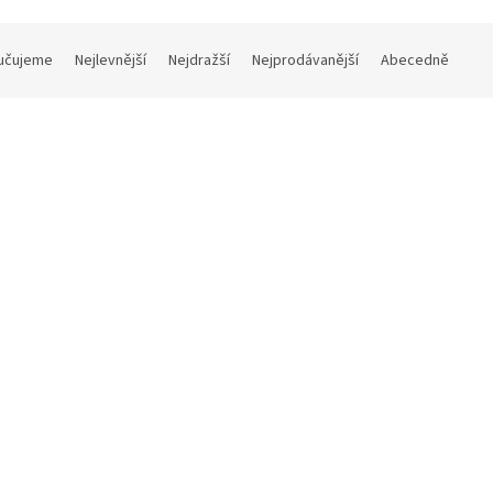
učujeme
Nejlevnější
Nejdražší
Nejprodávanější
Abecedně
Kód:
OP01.090
Kód:
OP
Tip
ý myslivecký opasek - šíře 3
Velmi silný kožený opasek - 
cm
Skladem
 Kč
DETAIL
850 Kč
D