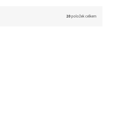
20
položek celkem
04/A.090
Kód:
OP08/A.090
Tip
šíře 4
Kožený opasek s motivy zvěře -
šíře 4 cm
Skladem
Skladem
ETAIL
720 Kč
DETAIL