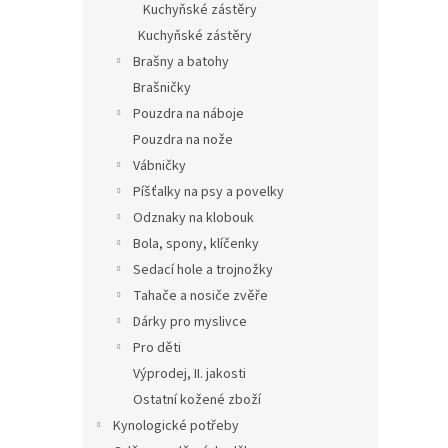
Kuchyňské zástěry
Kuchyňské zástěry
Brašny a batohy
Brašničky
Pouzdra na náboje
Pouzdra na nože
Vábničky
Píšťalky na psy a povelky
Odznaky na klobouk
Bola, spony, klíčenky
Velmi
Sedací hole a trojnožky
cm
Tahače a nosiče zvěře
Dárky pro myslivce
Pro děti
7
od
Výprodej, II. jakosti
Ostatní kožené zboží
Kynologické potřeby