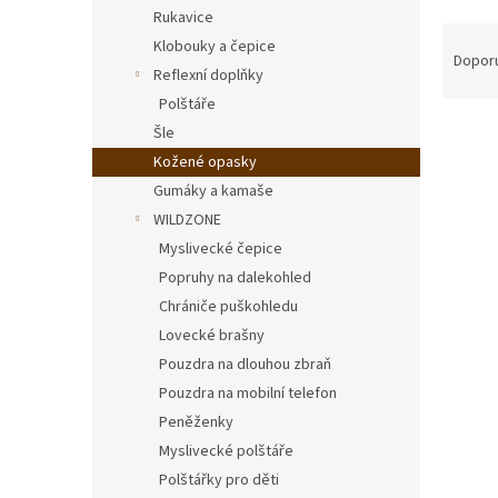
n
Rukavice
e
Ř
Klobouky a čepice
l
a
Dopor
Reflexní doplňky
z
Polštáře
e
V
n
Šle
ý
í
Kožené opasky
p
p
Gumáky a kamaše
i
r
WILDZONE
s
o
Myslivecké čepice
p
d
r
u
Popruhy na dalekohled
o
k
Chrániče puškohledu
d
t
Lovecké brašny
u
ů
Pouzdra na dlouhou zbraň
Kožen
k
Pouzdra na mobilní telefon
cm
t
Peněženky
ů
Myslivecké polštáře
Polštářky pro děti
500