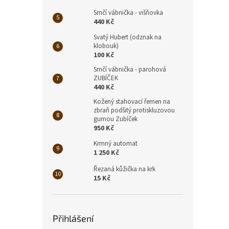
Srnčí vábnička - višňovka
440 Kč
Svatý Hubert (odznak na
klobouk)
100 Kč
990
Srnčí vábnička - parohová
ZUBÍČEK
440 Kč
Kožený stahovací řemen na
zbraň podšitý protiskluzovou
gumou Zubíček
950 Kč
Krmný automat
1 250 Kč
Řezaná kůžička na krk
15 Kč
Nere
Přihlášení