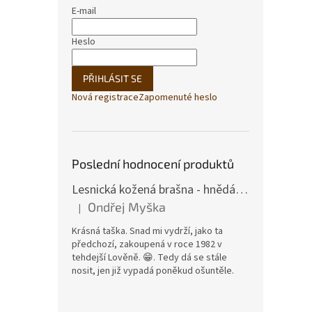
E-mail
350
Heslo
PŘIHLÁSIT SE
Nová registrace
Zapomenuté heslo
Poslední hodnocení produktů
Lesnická kožená brašna - hnědá hovězina
Opas
Ondřej Myška
|
star
Hodnocení produktu je 5 z 5 hvězdiček.
Krásná taška. Snad mi vydrží, jako ta
předchozí, zakoupená v roce 1982 v
tehdejší Lověně. 😁. Tedy dá se stále
nosit, jen již vypadá poněkud ošuntěle.
240