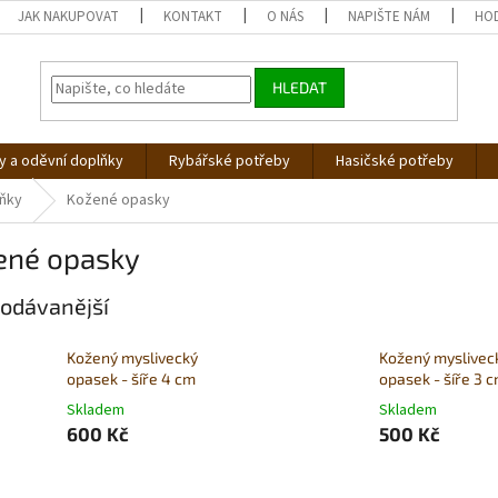
JAK NAKUPOVAT
KONTAKT
O NÁS
NAPIŠTE NÁM
HO
HLEDAT
 a oděvní doplňky
Rybářské potřeby
Hasičské potřeby
lňky
Kožené opasky
ené opasky
odávanější
Kožený myslivecký
Kožený myslivec
opasek - šíře 4 cm
opasek - šíře 3 
Skladem
Skladem
600 Kč
500 Kč