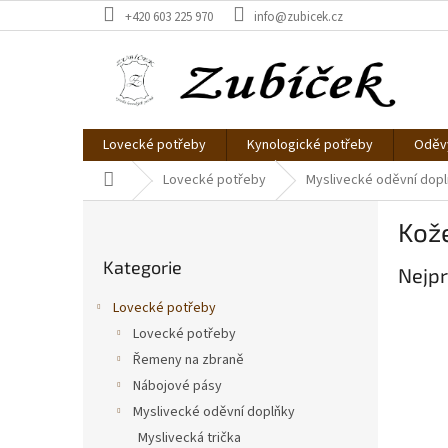
Přejít
+420 603 225 970
info@zubicek.cz
na
obsah
Lovecké potřeby
Kynologické potřeby
Oděvy
Domů
Lovecké potřeby
Myslivecké oděvní dop
P
Kož
o
Přeskočit
s
Kategorie
kategorie
Nejpr
t
r
Lovecké potřeby
a
Lovecké potřeby
n
Řemeny na zbraně
n
í
Nábojové pásy
p
Myslivecké oděvní doplňky
a
Myslivecká trička