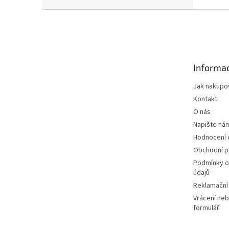
Z
á
p
a
t
Informac
í
Jak nakupo
Kontakt
O nás
Napište ná
Hodnocení
Obchodní 
Podmínky o
údajů
Reklamační
Vrácení neb
formulář