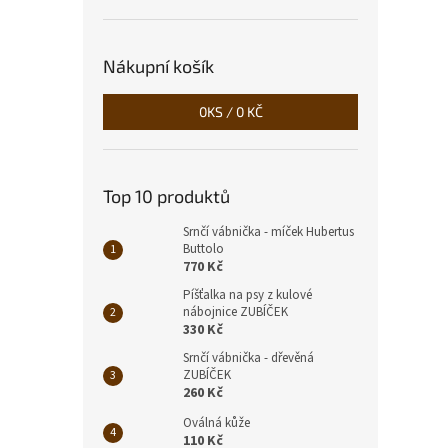
Nákupní košík
Kožen
0
KS /
0 KČ
500
Top 10 produktů
Srnčí vábnička - míček Hubertus
Buttolo
770 Kč
Píšťalka na psy z kulové
nábojnice ZUBÍČEK
330 Kč
Srnčí vábnička - dřevěná
ZUBÍČEK
260 Kč
Oválná kůže
110 Kč
Plete