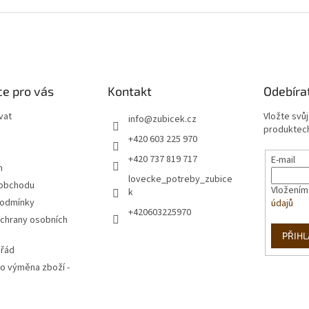
v
l
á
d
a
c
í
e pro vás
Kontakt
Odebíra
p
r
vat
Vložte svů
info
@
zubicek.cz
v
produktech
+420 603 225 970
k
y
+420 737 819 717
E-mail
v
m
lovecke_potreby_zubice
ý
 obchodu
Vložením
k
p
podmínky
údajů
i
+420603225970
s
chrany osobních
u
PŘIHL
 řád
o výměna zboží -