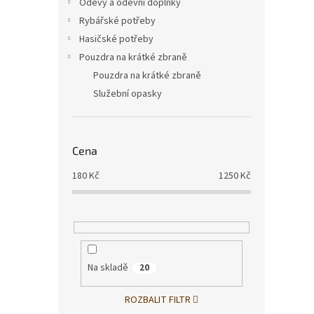
Oděvy a oděvní doplňky
Rybářské potřeby
Hasičské potřeby
Pouzdra na krátké zbraně
Pouzdra na krátké zbraně
Služební opasky
Kožen
cm
Cena
180
Kč
1250
Kč
600
Na skladě
20
ROZBALIT FILTR