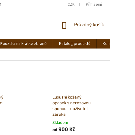
DNOCENÍ OBCHODU
OBCHODNÍ PODMÍNKY
CZK
Přihlášení
PODMÍNKY OCHRANY OS
NÁKUPNÍ
Prázdný košík
KOŠÍK
Pouzdra na krátké zbraně
Katalog produktů
Kontakt
Ná
ký
Luxusní kožený
cm
opasek s nerezovou
sponou - doživotní
záruka
Skladem
900 Kč
od