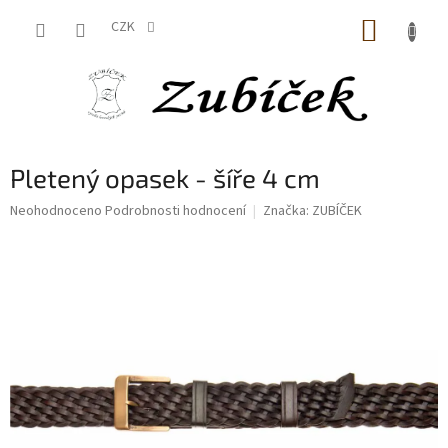
Přejít
NÁKUP
na
CZK
obsah
KOŠÍK
Pletený opasek - šíře 4 cm
Průměrné
Neohodnoceno
Podrobnosti hodnocení
Značka:
ZUBÍČEK
hodnocení
produktu
je
0,0
z
5
hvězdiček.