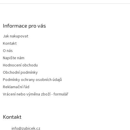
Z
á
p
a
Informace pro vás
t
Jak nakupovat
í
Kontakt
O nás
Napište nám
Hodnocení obchodu
Obchodní podmínky
Podmínky ochrany osobních údajů
Reklamační řád
Vrácení nebo výměna zboží - formulář
Kontakt
info
@
zubicek.cz