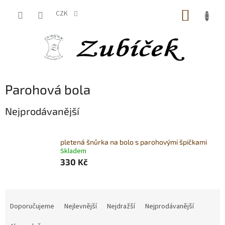
Přejít
NÁKUP
na
CZK
obsah
KOŠÍK
Parohová bola
Nejprodávanější
pletená šnůrka na bolo s parohovými špičkami
Skladem
330 Kč
Ř
a
Doporučujeme
Nejlevnější
Nejdražší
Nejprodávanější
z