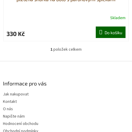
Skladem
330 Kč
Do košíku
1
položek celkem
O
v
l
Z
á
á
d
p
a
a
Informace pro vás
c
t
í
Jak nakupovat
í
p
Kontakt
r
v
O nás
k
Napište nám
y
Hodnocení obchodu
v
ý
Obchodní podmínky