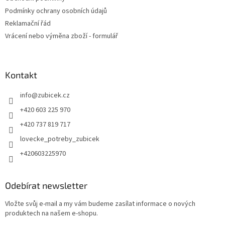
p
Podmínky ochrany osobních údajů
i
Reklamační řád
s
u
Vrácení nebo výměna zboží - formulář
Kontakt
info
@
zubicek.cz
+420 603 225 970
+420 737 819 717
lovecke_potreby_zubicek
+420603225970
Odebírat newsletter
Vložte svůj e-mail a my vám budeme zasílat informace o nových
produktech na našem e-shopu.