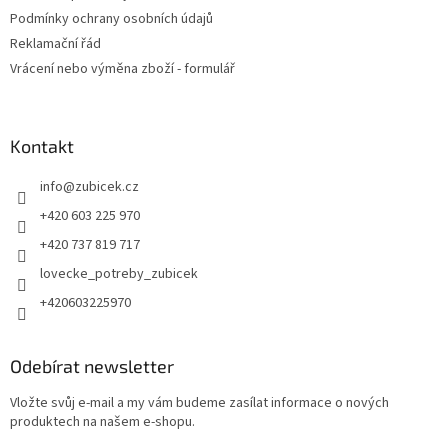
p
Podmínky ochrany osobních údajů
i
Reklamační řád
s
u
Vrácení nebo výměna zboží - formulář
Kontakt
info
@
zubicek.cz
+420 603 225 970
+420 737 819 717
lovecke_potreby_zubicek
+420603225970
Odebírat newsletter
Vložte svůj e-mail a my vám budeme zasílat informace o nových
produktech na našem e-shopu.