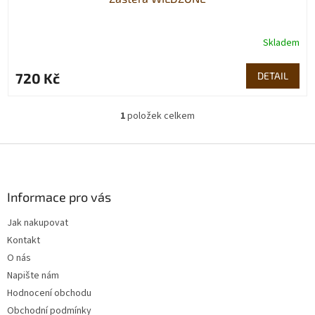
Skladem
720 Kč
DETAIL
1
položek celkem
O
v
l
Z
á
á
d
p
a
a
Informace pro vás
c
t
í
Jak nakupovat
í
p
Kontakt
r
v
O nás
k
Napište nám
y
Hodnocení obchodu
v
ý
Obchodní podmínky