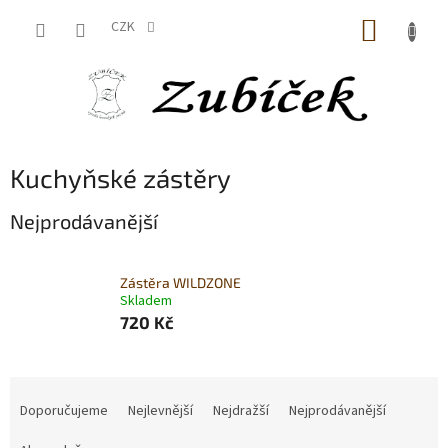
Přejít
NÁKUP
na
CZK
obsah
KOŠÍK
Kuchyňské zástěry
Nejprodávanější
Zástěra WILDZONE
Skladem
720 Kč
Ř
a
Doporučujeme
Nejlevnější
Nejdražší
Nejprodávanější
z