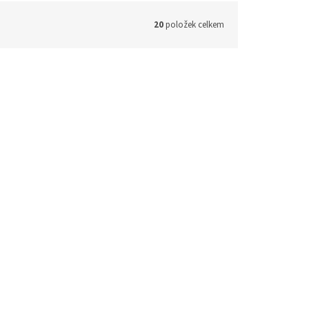
20
položek celkem
:
LP16.96
Kód:
LP165.91
Kapr řádkový (parohové bolo růže)
Skladem
Skladem
 košíku
700 Kč
Do košíku