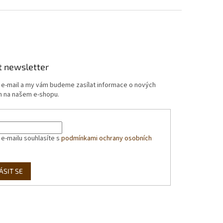
t newsletter
j e-mail a my vám budeme zasílat informace o nových
 na našem e-shopu.
 e-mailu souhlasíte s
podmínkami ochrany osobních
ÁSIT SE