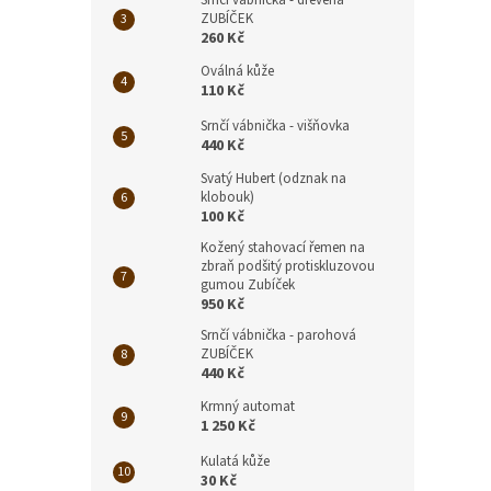
ZUBÍČEK
260 Kč
Oválná kůže
110 Kč
Srnčí vábnička - višňovka
440 Kč
Okou
Svatý Hubert (odznak na
klobouk)
100 Kč
Kožený stahovací řemen na
zbraň podšitý protiskluzovou
gumou Zubíček
700
950 Kč
Srnčí vábnička - parohová
ZUBÍČEK
440 Kč
Krmný automat
1 250 Kč
Kulatá kůže
30 Kč