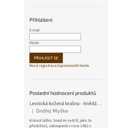
Přihlášení
Okou
E-mail
Heslo
430
PŘIHLÁSIT SE
Nová registrace
Zapomenuté heslo
Poslední hodnocení produktů
Lesnická kožená brašna - hnědá hovězina
Ondřej Myška
|
Hodnocení produktu je 5 z 5 hvězdiček.
Krásná taška. Snad mi vydrží, jako ta
Borde
předchozí, zakoupená v roce 1982 v