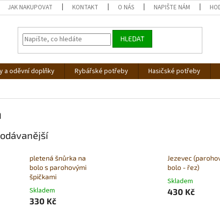
JAK NAKUPOVAT
KONTAKT
O NÁS
NAPIŠTE NÁM
HO
HLEDAT
 a oděvní doplňky
Rybářské potřeby
Hasičské potřeby
a
odávanější
pletená šnůrka na
Jezevec (paroho
bolo s parohovými
bolo - řez)
špičkami
Skladem
Skladem
430 Kč
330 Kč