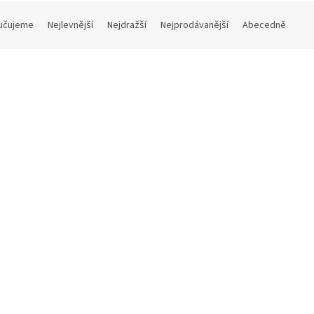
učujeme
Nejlevnější
Nejdražší
Nejprodávanější
Abecedně
Kód:
LP16.92
Kód
át (parohové bolo)
Okoun (parohové bolo)
Skladem
(>5 ks)
 Kč
Do košíku
520 Kč
Do