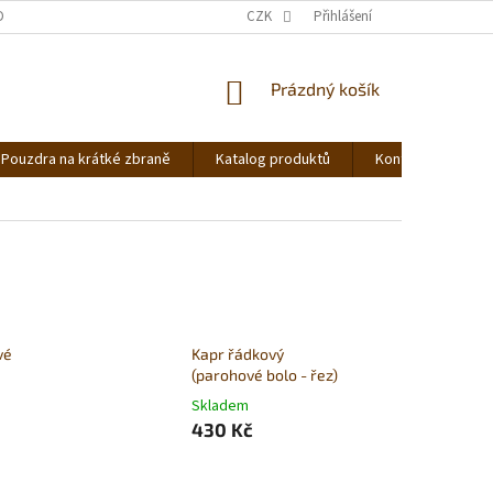
DNOCENÍ OBCHODU
OBCHODNÍ PODMÍNKY
CZK
Přihlášení
PODMÍNKY OCHRANY OS
NÁKUPNÍ
Prázdný košík
KOŠÍK
Pouzdra na krátké zbraně
Katalog produktů
Kontakt
Ná
vé
Kapr řádkový
(parohové bolo - řez)
Skladem
430 Kč