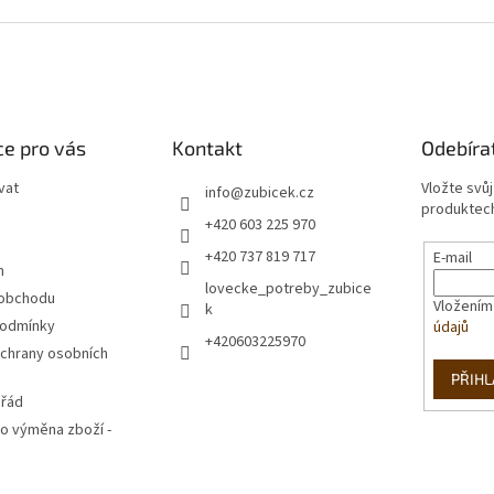
v
l
á
d
a
c
í
e pro vás
Kontakt
Odebíra
p
r
vat
Vložte svů
info
@
zubicek.cz
v
produktech
+420 603 225 970
k
y
+420 737 819 717
E-mail
v
m
lovecke_potreby_zubice
ý
 obchodu
Vložením
k
p
podmínky
údajů
i
+420603225970
s
chrany osobních
u
PŘIHL
 řád
o výměna zboží -