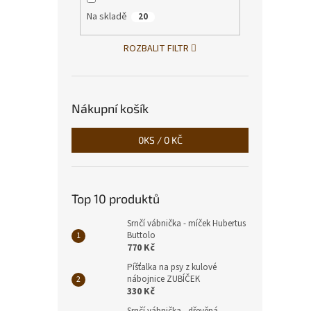
Na skladě
20
ROZBALIT FILTR
Nákupní košík
0
KS /
0 KČ
Kapr 
Top 10 produktů
Srnčí vábnička - míček Hubertus
Buttolo
520
770 Kč
Píšťalka na psy z kulové
nábojnice ZUBÍČEK
330 Kč
Srnčí vábnička - dřevěná