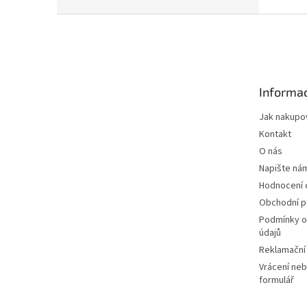
Z
á
p
a
t
Informac
í
Jak nakupo
Kontakt
O nás
Napište ná
Hodnocení
Obchodní 
Podmínky o
údajů
Reklamační
Vrácení neb
formulář