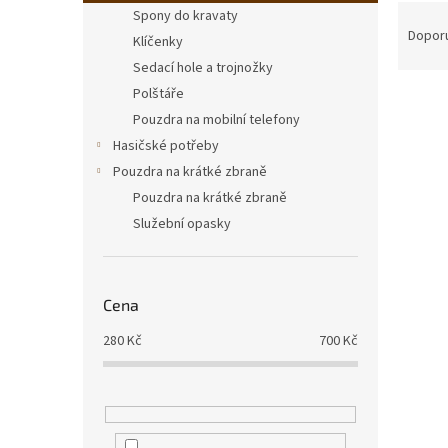
n
Ř
Spony do kravaty
e
a
Dopor
Klíčenky
l
z
Sedací hole a trojnožky
e
Polštáře
V
n
ý
Pouzdra na mobilní telefony
í
p
p
Hasičské potřeby
i
r
Pouzdra na krátké zbraně
s
o
Pouzdra na krátké zbraně
p
d
Služební opasky
r
u
o
k
d
t
u
ů
Cena
Cand
k
t
280
Kč
700
Kč
ů
520