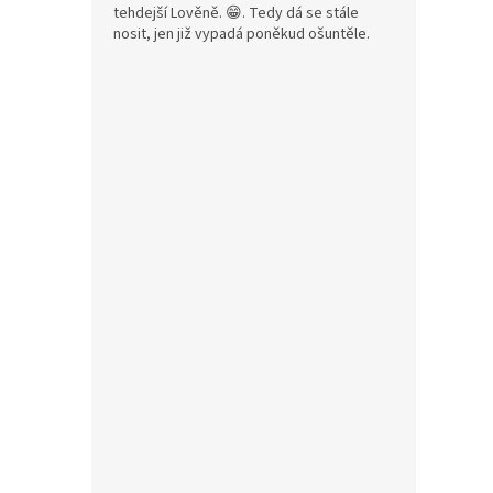
tehdejší Lověně. 😁. Tedy dá se stále
nosit, jen již vypadá poněkud ošuntěle.
700
Kapr 