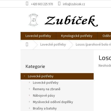
Přejít
+420 603 225 970
info@zubicek.cz
na
obsah
Lovecké potřeby
Kynologické potřeby
Oděvy
Domů
Lovecké potřeby
Losos (parohové bolo r
P
Loso
o
Přeskočit
s
Průměr
Neohod
Kategorie
kategorie
t
hodnoce
r
produkt
Lovecké potřeby
a
je
Lovecké potřeby
0,0
n
z
Řemeny na zbraně
n
5
í
Nábojové pásy
hvězdič
p
Myslivecké oděvní doplňky
a
Brašny a batohy