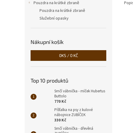
Popi
Pouzdra na krátké zbraně
Pouzdra na krátké zbraně
Služební opasky
Nákupní košík
0
KS /
0 KČ
Top 10 produktů
Srnčí vábnička - míček Hubertus
Buttolo
770 Kč
Píšťalka na psy z kulové
nábojnice ZUBÍČEK
330 Kč
Srnčí vábnička - dřevěná