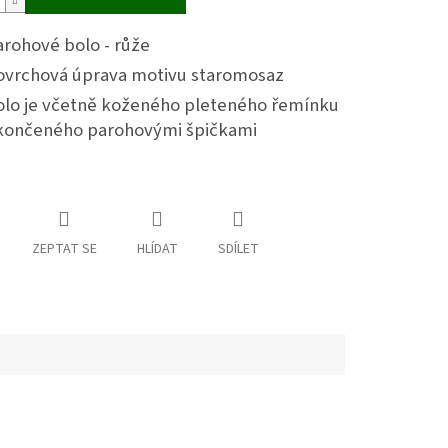
arohové bolo - růže
ovrchová úprava motivu staromosaz
olo je včetně koženého pleteného řemínku
končeného parohovými špičkami
ZEPTAT SE
HLÍDAT
SDÍLET