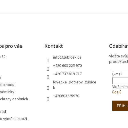
e pro vás
Kontakt
Odebíra
vat
Vložte svů
info
@
zubicek.cz
produktech
+420 603 225 970
+420 737 819 717
E-mail
m
lovecke_potreby_zubice
 obchodu
Vložením
k
podmínky
údajů
+420603225970
chrany osobních
PŘIHL
 řád
o výměna zboží -