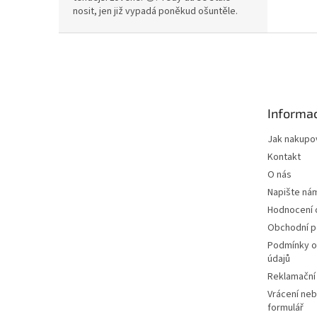
nosit, jen již vypadá poněkud ošuntěle.
Z
á
p
a
t
Informac
í
Jak nakupo
Kontakt
O nás
Napište ná
Hodnocení
Obchodní 
Podmínky o
údajů
Reklamační
Vrácení neb
formulář