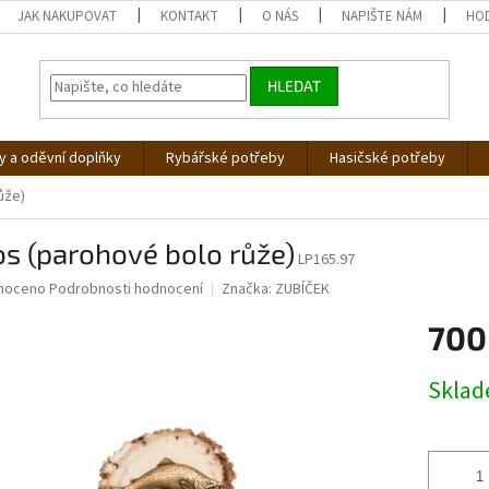
JAK NAKUPOVAT
KONTAKT
O NÁS
NAPIŠTE NÁM
HO
HLEDAT
 a oděvní doplňky
Rybářské potřeby
Hasičské potřeby
ůže)
s (parohové bolo růže)
LP165.97
né
noceno
Podrobnosti hodnocení
Značka:
ZUBÍČEK
ní
700
u
Měrná
Skla
cena:
ek.