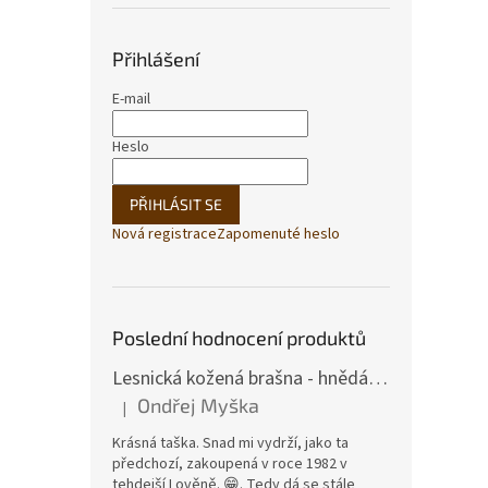
Přihlášení
E-mail
Heslo
PŘIHLÁSIT SE
Nová registrace
Zapomenuté heslo
Poslední hodnocení produktů
Lesnická kožená brašna - hnědá hovězina
Ondřej Myška
|
Hodnocení produktu je 5 z 5 hvězdiček.
Krásná taška. Snad mi vydrží, jako ta
předchozí, zakoupená v roce 1982 v
tehdejší Lověně. 😁. Tedy dá se stále