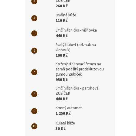
ZUBÍČEK
260 Kč
Oválná kůže
110 Kč
Srnčí vábnička - višňovka
440 Kč
Svatý Hubert (odznak na
klobouk)
100 Kč
Kožený stahovací řemen na
zbraň podšitý protiskluzovou
gumou Zubíček
950 Kč
Srnčí vábnička - parohová
ZUBÍČEK
440 Kč
Krmný automat
1 250 Kč
Kulatá kůže
30 Kč