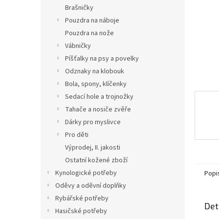
n
Brašničky
e
Pouzdra na náboje
l
Pouzdra na nože
Vábničky
Píšťalky na psy a povelky
Odznaky na klobouk
Bola, spony, klíčenky
Sedací hole a trojnožky
Tahače a nosiče zvěře
Dárky pro myslivce
Pro děti
Výprodej, II. jakosti
Ostatní kožené zboží
Kynologické potřeby
Popi
Oděvy a oděvní doplňky
Rybářské potřeby
Det
Hasičské potřeby