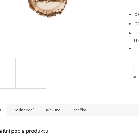
p
p
b
u
TISK
s
Hodnocení
Diskuze
Značka
ailní popis produktu