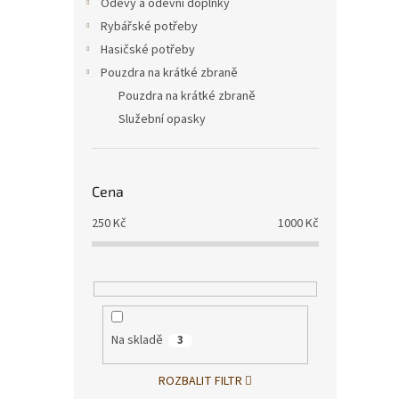
Oděvy a oděvní doplňky
Rybářské potřeby
Hasičské potřeby
Pouzdra na krátké zbraně
Pouzdra na krátké zbraně
Služební opasky
Cena
250
Kč
1000
Kč
Na skladě
3
ROZBALIT FILTR