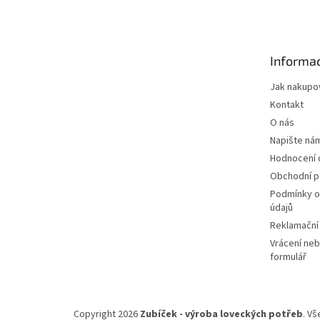
á
p
a
t
Informac
í
Jak nakupo
Kontakt
O nás
Napište ná
Hodnocení
Obchodní 
Podmínky o
údajů
Reklamační
Vrácení neb
formulář
Copyright 2026
Zubíček - výroba loveckých potřeb
. V