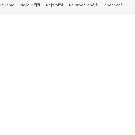
učujeme
Nejlevnější
Nejdražší
Nejprodávanější
Abecedně
Kód:
LP31M
ič boty
Brašna na brokové náboje
Skladem
 Kč
DETAIL
900 Kč
Do