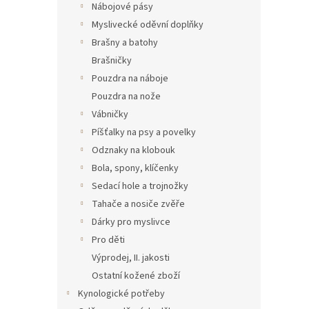
Nábojové pásy
Myslivecké oděvní doplňky
Brašny a batohy
Brašničky
Pouzdra na náboje
Pouzdra na nože
Vábničky
Píšťalky na psy a povelky
Odznaky na klobouk
Bola, spony, klíčenky
Sedací hole a trojnožky
Tahače a nosiče zvěře
Dárky pro myslivce
Pro děti
Výprodej, II. jakosti
Ostatní kožené zboží
Kynologické potřeby