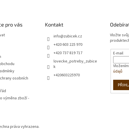
e pro vás
Kontakt
Odebíra
vat
Vložte svů
info
@
zubicek.cz
produktech
+420 603 225 970
+420 737 819 717
E-mail
m
lovecke_potreby_zubice
 obchodu
Vložením
k
podmínky
údajů
+420603225970
chrany osobních
PŘIHL
 řád
o výměna zboží -
šechna práva vyhrazena.