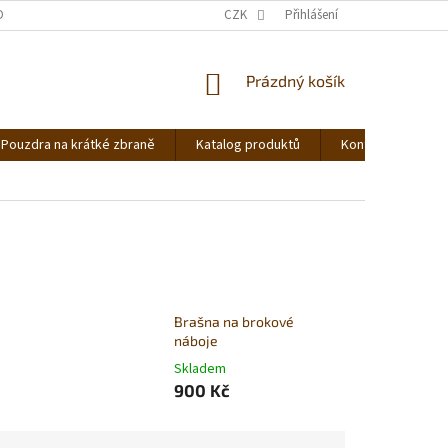
DNOCENÍ OBCHODU
OBCHODNÍ PODMÍNKY
CZK
Přihlášení
PODMÍNKY OCHRANY OS
NÁKUPNÍ
Prázdný košík
KOŠÍK
Pouzdra na krátké zbraně
Katalog produktů
Kontakt
Ná
Brašna na brokové
náboje
Skladem
900 Kč