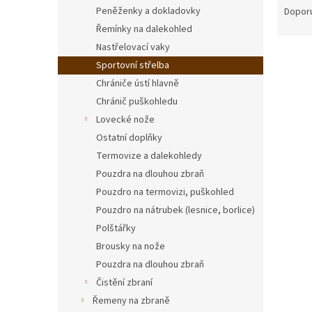
n
a
Peněženky a dokladovky
Dopor
e
z
Řemínky na dalekohled
l
e
Nastřelovací vaky
V
n
Sportovní střelba
ý
í
Chrániče ústí hlavně
p
p
i
r
Chránič puškohledu
s
o
Lovecké nože
p
d
Ostatní doplňky
r
u
Termovize a dalekohledy
o
k
Pouzdra na dlouhou zbraň
d
t
Pouzdro na termovizi, puškohled
u
ů
Chrán
k
Pouzdro na nátrubek (lesnice, borlice)
t
Polštářky
ů
Brousky na nože
Pouzdra na dlouhou zbraň
Čistění zbraní
250
Řemeny na zbraně