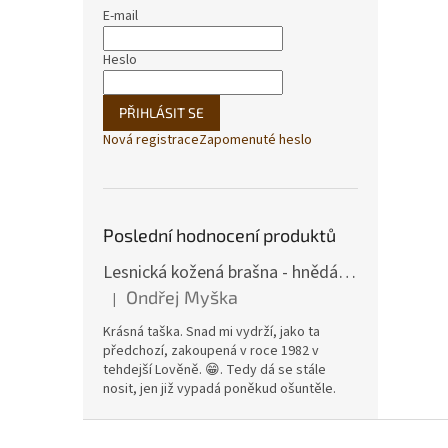
E-mail
Heslo
PŘIHLÁSIT SE
Nová registrace
Zapomenuté heslo
Poslední hodnocení produktů
Lesnická kožená brašna - hnědá hovězina
Ondřej Myška
|
Hodnocení produktu je 5 z 5 hvězdiček.
Krásná taška. Snad mi vydrží, jako ta
předchozí, zakoupená v roce 1982 v
tehdejší Lověně. 😁. Tedy dá se stále
nosit, jen již vypadá poněkud ošuntěle.
Z