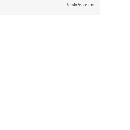
3
položek celkem
Kód:
LP25
Kód:
OP04/A.090
Tip
Velmi silný kožený opasek - šíře 4
cm
Skladem
Skladem
850 Kč
DETAIL
 košíku
od