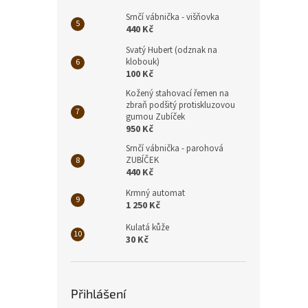
Srnčí vábnička - višňovka
440 Kč
Svatý Hubert (odznak na
klobouk)
100 Kč
Kožený stahovací řemen na
zbraň podšitý protiskluzovou
gumou Zubíček
950 Kč
Srnčí vábnička - parohová
ZUBÍČEK
440 Kč
Krmný automat
1 250 Kč
Kulatá kůže
30 Kč
Přihlášení