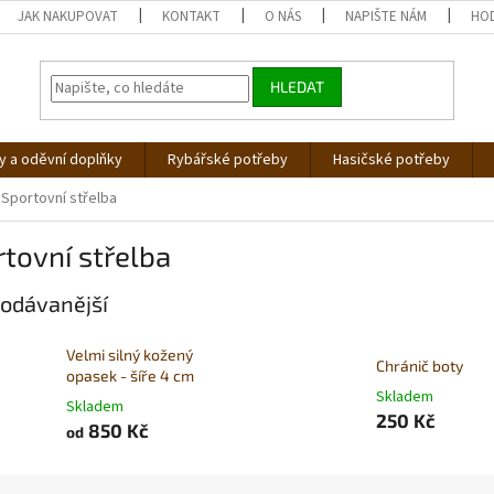
JAK NAKUPOVAT
KONTAKT
O NÁS
NAPIŠTE NÁM
HO
HLEDAT
 a oděvní doplňky
Rybářské potřeby
Hasičské potřeby
Sportovní střelba
tovní střelba
odávanější
Velmi silný kožený
Chránič boty
opasek - šíře 4 cm
Skladem
Skladem
250 Kč
850 Kč
od