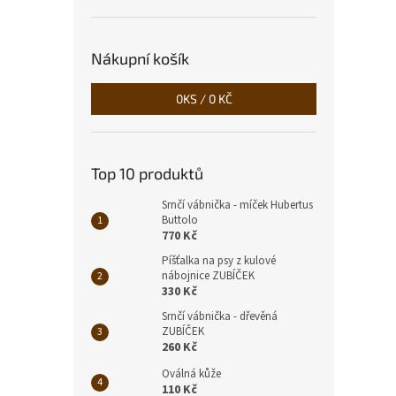
Nákupní košík
0
KS /
0 KČ
Top 10 produktů
Srnčí vábnička - míček Hubertus
Buttolo
770 Kč
Píšťalka na psy z kulové
nábojnice ZUBÍČEK
330 Kč
Srnčí vábnička - dřevěná
ZUBÍČEK
260 Kč
Oválná kůže
110 Kč