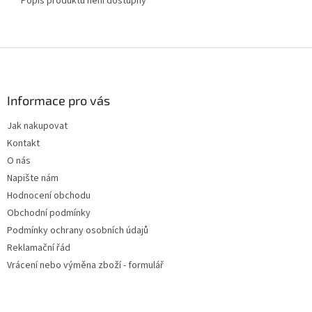
Popis produktu není dostupný
Z
á
p
a
Informace pro vás
t
Jak nakupovat
í
Kontakt
O nás
Napište nám
Hodnocení obchodu
Obchodní podmínky
Podmínky ochrany osobních údajů
Reklamační řád
Vrácení nebo výměna zboží - formulář