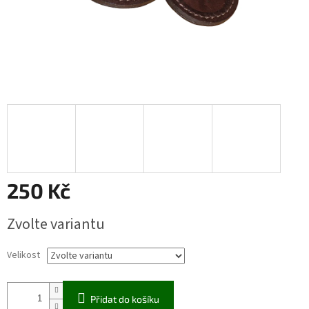
250 Kč
Měrná
Zvolte variantu
cena:
Velikost
Přidat do košíku