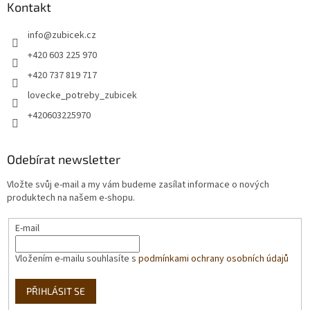
Kontakt
info
@
zubicek.cz
+420 603 225 970
+420 737 819 717
lovecke_potreby_zubicek
+420603225970
Odebírat newsletter
Vložte svůj e-mail a my vám budeme zasílat informace o nových
produktech na našem e-shopu.
E-mail
Vložením e-mailu souhlasíte s
podmínkami ochrany osobních údajů
PŘIHLÁSIT SE