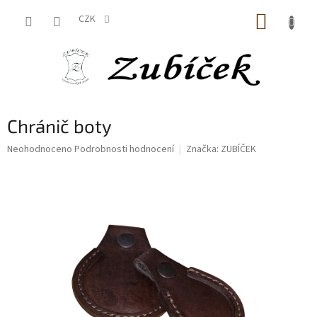
Přejít
NÁKUP
na
CZK
obsah
KOŠÍK
Chránič boty
Průměrné
Neohodnoceno
Podrobnosti hodnocení
Značka:
ZUBÍČEK
hodnocení
produktu
je
0,0
z
5
hvězdiček.