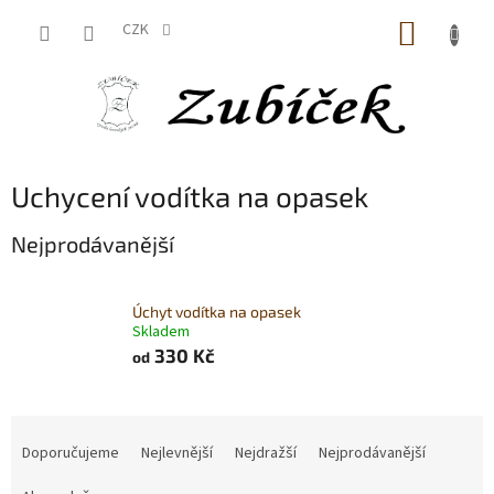
Přejít
NÁKUP
na
CZK
obsah
KOŠÍK
Uchycení vodítka na opasek
Nejprodávanější
Úchyt vodítka na opasek
Skladem
330 Kč
od
Ř
a
Doporučujeme
Nejlevnější
Nejdražší
Nejprodávanější
z