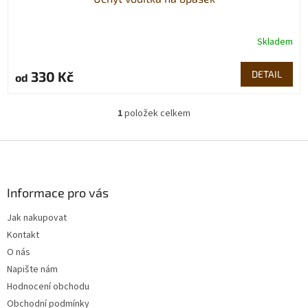
Skladem
330 Kč
DETAIL
od
1
položek celkem
O
v
l
Z
á
á
d
p
a
a
Informace pro vás
c
t
í
Jak nakupovat
í
p
Kontakt
r
v
O nás
k
Napište nám
y
Hodnocení obchodu
v
ý
Obchodní podmínky