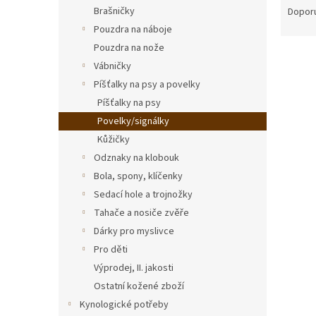
n
a
Brašničky
Dopor
e
z
Pouzdra na náboje
l
e
Pouzdra na nože
V
n
Vábničky
ý
í
Píšťalky na psy a povelky
p
p
i
r
Píšťalky na psy
s
o
Povelky/signálky
p
d
Kůžičky
r
u
Odznaky na klobouk
o
k
Bola, spony, klíčenky
d
t
Sedací hole a trojnožky
u
ů
Pove
k
Tahače a nosiče zvěře
t
Dárky pro myslivce
ů
Pro děti
Výprodej, II. jakosti
Ostatní kožené zboží
430
Kynologické potřeby