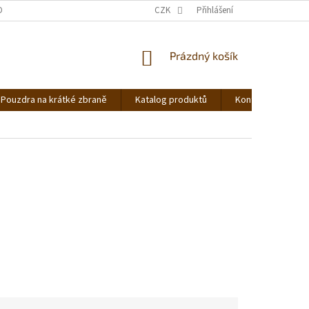
DNOCENÍ OBCHODU
OBCHODNÍ PODMÍNKY
CZK
Přihlášení
PODMÍNKY OCHRANY OS
NÁKUPNÍ
Prázdný košík
KOŠÍK
Pouzdra na krátké zbraně
Katalog produktů
Kontakt
Ná