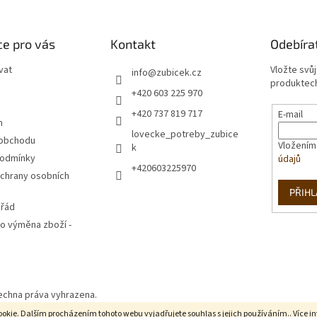
e pro vás
Kontakt
Odebíra
vat
Vložte svů
info
@
zubicek.cz
produktech
+420 603 225 970
+420 737 819 717
E-mail
m
lovecke_potreby_zubice
 obchodu
Vložením
k
podmínky
údajů
+420603225970
chrany osobních
PŘIHL
 řád
o výměna zboží -
šechna práva vyhrazena.
okie. Dalším procházením tohoto webu vyjadřujete souhlas s jejich používáním.. Více i