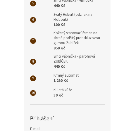
Srnčí vábnička - višňovka
440 Kč
Svatý Hubert (odznak na
klobouk)
100 Kč
Kožený stahovací řemen na
zbraň podšitý protiskluzovou
gumou Zubíček
950 Kč
Srnčí vábnička - parohová
ZUBÍČEK
440 Kč
Krmný automat
1 250 Kč
Kulatá kůže
30 Kč
Přihlášení
E-mail