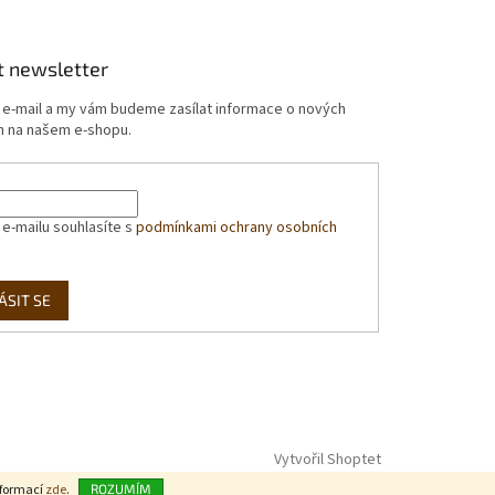
t newsletter
j e-mail a my vám budeme zasílat informace o nových
 na našem e-shopu.
 e-mailu souhlasíte s
podmínkami ochrany osobních
ÁSIT SE
Vytvořil Shoptet
nformací
zde
.
ROZUMÍM