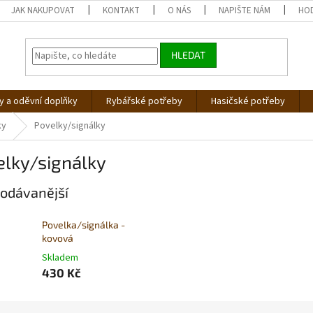
JAK NAKUPOVAT
KONTAKT
O NÁS
NAPIŠTE NÁM
HO
HLEDAT
 a oděvní doplňky
Rybářské potřeby
Hasičské potřeby
ky
Povelky/signálky
elky/signálky
odávanější
Povelka/signálka -
kovová
Skladem
430 Kč