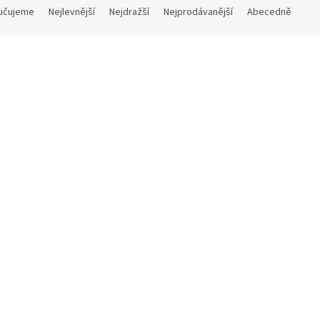
učujeme
Nejlevnější
Nejdražší
Nejprodávanější
Abecedně
Kód:
V30
lka/signálka - kovová
Skladem
 Kč
Do košíku