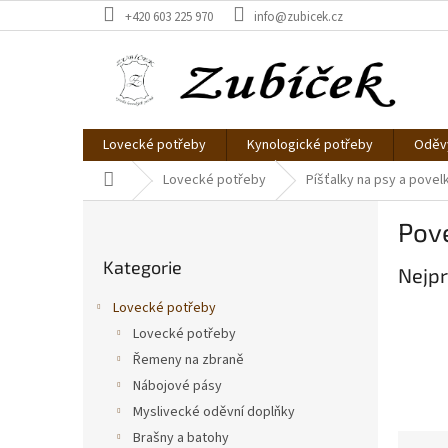
Přejít
+420 603 225 970
info@zubicek.cz
na
obsah
Lovecké potřeby
Kynologické potřeby
Oděvy
Domů
Lovecké potřeby
Píšťalky na psy a povel
P
Pov
o
Přeskočit
s
Kategorie
kategorie
Nejpr
t
r
Lovecké potřeby
a
Lovecké potřeby
n
Řemeny na zbraně
n
í
Nábojové pásy
p
Myslivecké oděvní doplňky
a
Brašny a batohy
Ř