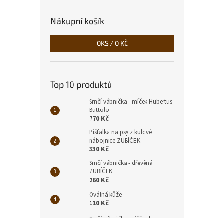
Nákupní košík
0
KS /
0 KČ
Top 10 produktů
Srnčí vábnička - míček Hubertus
Buttolo
770 Kč
Píšťalka na psy z kulové
nábojnice ZUBÍČEK
330 Kč
Srnčí vábnička - dřevěná
ZUBÍČEK
260 Kč
Oválná kůže
110 Kč