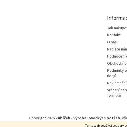
p
a
t
Informac
í
Jak nakupo
Kontakt
O nás
Napište ná
Hodnocení
Obchodní 
Podmínky o
údajů
Reklamační
Vrácení neb
formulář
Copyright 2026
Zubíček - výroba loveckých potřeb
. V
Tento web používá soubory co