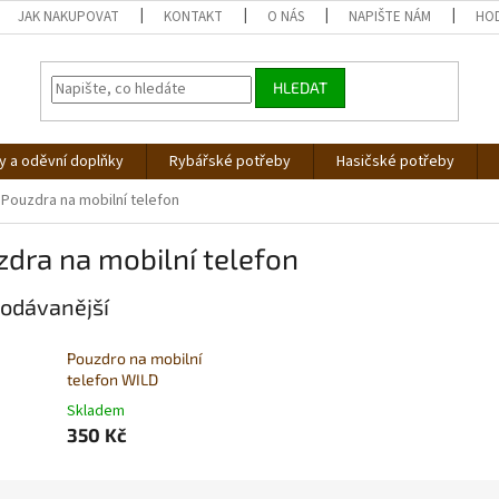
JAK NAKUPOVAT
KONTAKT
O NÁS
NAPIŠTE NÁM
HO
HLEDAT
 a oděvní doplňky
Rybářské potřeby
Hasičské potřeby
Pouzdra na mobilní telefon
dra na mobilní telefon
odávanější
Pouzdro na mobilní
telefon WILD
Skladem
350 Kč