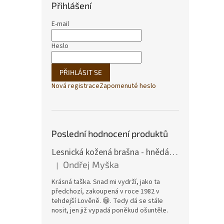
Přihlášení
E-mail
Heslo
PŘIHLÁSIT SE
Nová registrace
Zapomenuté heslo
Poslední hodnocení produktů
Lesnická kožená brašna - hnědá hovězina
Ondřej Myška
|
Hodnocení produktu je 5 z 5 hvězdiček.
Krásná taška. Snad mi vydrží, jako ta
předchozí, zakoupená v roce 1982 v
tehdejší Lověně. 😁. Tedy dá se stále
nosit, jen již vypadá poněkud ošuntěle.