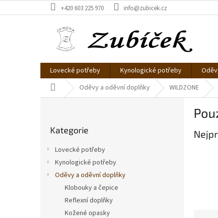
Přejít
+420 603 225 970
info@zubicek.cz
na
obsah
Lovecké potřeby
Kynologické potřeby
Oděvy
Domů
Oděvy a oděvní doplňky
WILDZONE
P
Pouz
o
Přeskočit
s
Kategorie
kategorie
Nejpr
t
r
Lovecké potřeby
a
Kynologické potřeby
n
Oděvy a oděvní doplňky
n
í
Klobouky a čepice
p
Reflexní doplňky
a
Kožené opasky
Ř