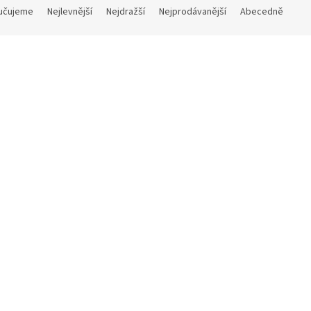
učujeme
Nejlevnější
Nejdražší
Nejprodávanější
Abecedně
Kód:
LP70.01/B
dro na mobilní telefon WILD
Skladem
 Kč
DETAIL