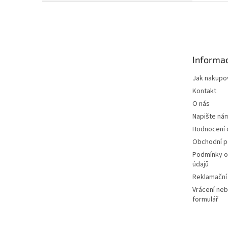
Z
á
p
a
t
Informac
í
Jak nakupo
Kontakt
O nás
Napište ná
Hodnocení
Obchodní 
Podmínky o
údajů
Reklamační
Vrácení neb
formulář