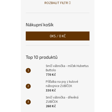
ROZBALIT FILTR
Nákupní košík
0
KS /
0 KČ
Top 10 produktů
Srnčí vábnička - míček Hubertus
Buttolo
770 Kč
Píšťalka na psy z kulové
nábojnice ZUBÍČEK
330 Kč
Srnčí vábnička - dřevěná
ZUBÍČEK
260 Kč