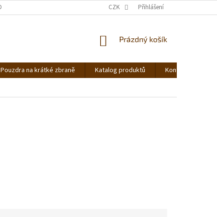
DNOCENÍ OBCHODU
OBCHODNÍ PODMÍNKY
CZK
Přihlášení
PODMÍNKY OCHRANY OS
NÁKUPNÍ
Prázdný košík
KOŠÍK
Pouzdra na krátké zbraně
Katalog produktů
Kontakt
Ná