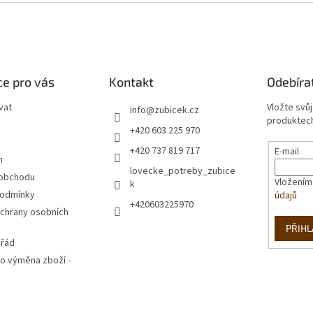
e pro vás
Kontakt
Odebíra
vat
Vložte svů
info
@
zubicek.cz
produktech
+420 603 225 970
+420 737 819 717
E-mail
m
lovecke_potreby_zubice
 obchodu
Vložením
k
podmínky
údajů
+420603225970
chrany osobních
PŘIHL
 řád
o výměna zboží -