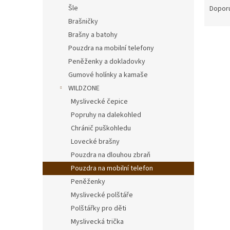
n
a
Šle
Dopor
e
z
Brašničky
l
e
Brašny a batohy
V
n
Pouzdra na mobilní telefony
ý
í
Peněženky a dokladovky
p
p
i
r
Gumové holínky a kamaše
s
o
WILDZONE
p
d
Myslivecké čepice
r
u
Popruhy na dalekohled
o
k
Chránič puškohledu
d
t
Lovecké brašny
u
ů
Pouz
k
Pouzdra na dlouhou zbraň
t
Pouzdra na mobilní telefon
ů
Peněženky
Myslivecké polštáře
Polštářky pro děti
350
Myslivecká trička