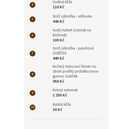
Oválná kůže
110 Kč
Srnčí vábnička - višňovka
440 Kč
Svatý Hubert (odznak na
klobouk)
100 Kč
Srnčí vábnička - parohová
ZUBÍČEK
440 Kč
Kožený stahovací řemen na
zbraň podšitý protiskluzovou
gumou Zubíček
950 Kč
Krmný automat
1 250 Kč
Kulatá kůže
30 Kč