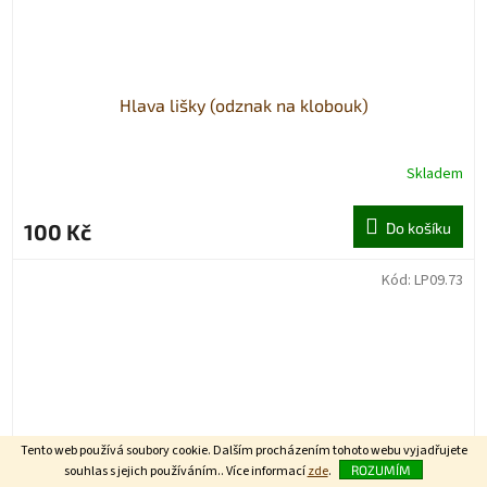
Hlava lišky (odznak na klobouk)
Skladem
100 Kč
Do košíku
Kód:
LP09.73
Tento web používá soubory cookie. Dalším procházením tohoto webu vyjadřujete
souhlas s jejich používáním.. Více informací
zde
.
ROZUMÍM