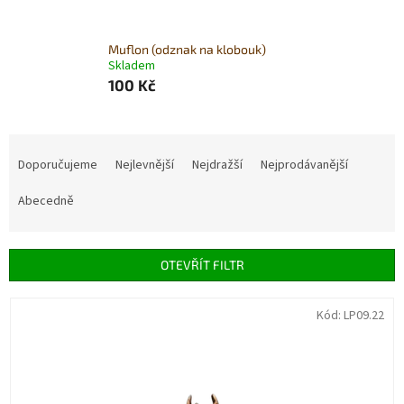
Muflon (odznak na klobouk)
Skladem
100 Kč
Ř
a
Doporučujeme
Nejlevnější
Nejdražší
Nejprodávanější
z
e
Abecedně
n
í
p
OTEVŘÍT FILTR
r
o
V
Kód:
LP09.22
d
ý
u
p
k
i
t
s
ů