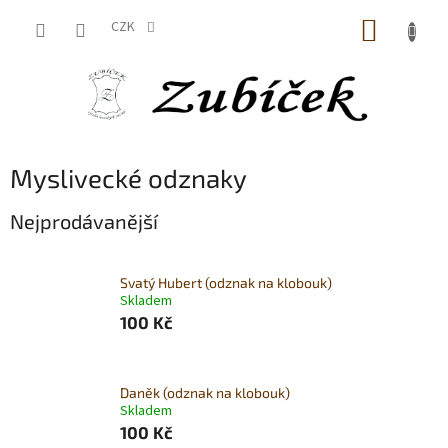
Přejít
NÁKUP
na
CZK
obsah
KOŠÍK
Myslivecké odznaky
Nejprodávanější
Svatý Hubert (odznak na klobouk)
Skladem
100 Kč
Daněk (odznak na klobouk)
Skladem
100 Kč