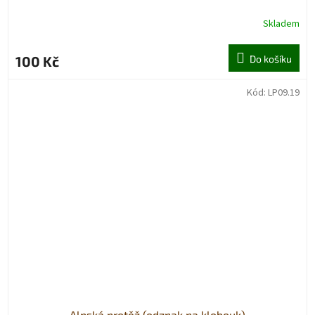
Skladem
100 Kč
Do košíku
Kód:
LP09.19
Alpská protěž (odznak na klobouk)