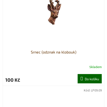
p
r
o
d
u
k
t
ů
Srnec (odznak na klobouk)
Skladem
100 Kč
Do košíku
Kód:
LP09.09