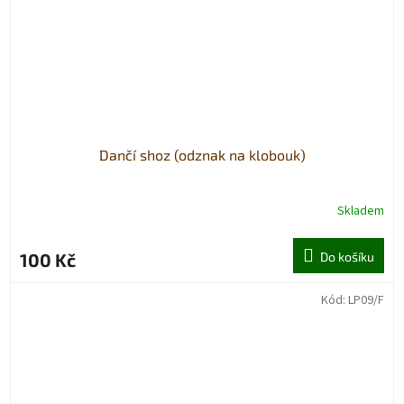
Dančí shoz (odznak na klobouk)
Skladem
100 Kč
Do košíku
Kód:
LP09/F