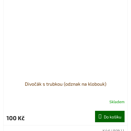
Divočák s trubkou (odznak na klobouk)
Skladem
100 Kč
Do košíku
Kód:
LP09.11