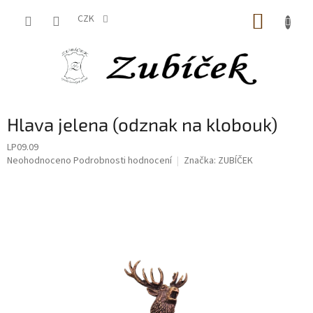
Přejít
NÁKUP
na
CZK
obsah
KOŠÍK
Hlava jelena (odznak na klobouk)
LP09.09
Průměrné
Neohodnoceno
Podrobnosti hodnocení
Značka:
ZUBÍČEK
hodnocení
produktu
je
0,0
z
5
hvězdiček.