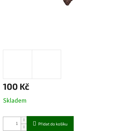
100 Kč
Měrná
Skladem
cena:
Přidat do košíku