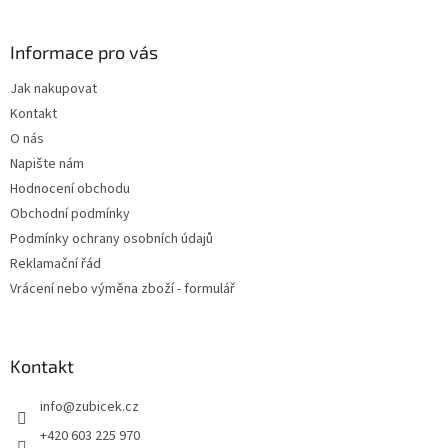
á
p
a
Informace pro vás
t
Jak nakupovat
í
Kontakt
O nás
Napište nám
Hodnocení obchodu
Obchodní podmínky
Podmínky ochrany osobních údajů
Reklamační řád
Vrácení nebo výměna zboží - formulář
Kontakt
info
@
zubicek.cz
+420 603 225 970