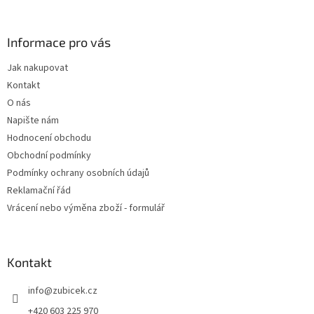
á
á
d
p
a
a
Informace pro vás
c
t
í
Jak nakupovat
í
p
Kontakt
r
v
O nás
k
Napište nám
y
Hodnocení obchodu
v
ý
Obchodní podmínky
p
Podmínky ochrany osobních údajů
i
Reklamační řád
s
u
Vrácení nebo výměna zboží - formulář
Kontakt
info
@
zubicek.cz
+420 603 225 970