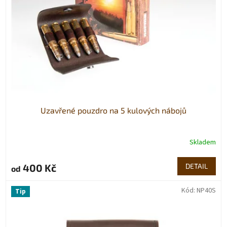
p
r
o
d
u
k
t
ů
Uzavřené pouzdro na 5 kulových nábojů
Skladem
400 Kč
DETAIL
od
Kód:
NP40S
Tip