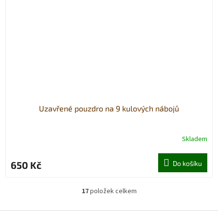
Uzavřené pouzdro na 9 kulových nábojů
Skladem
650 Kč
Do košíku
17
položek celkem
O
v
l
Z