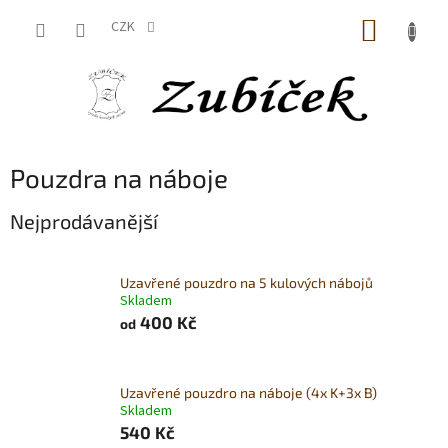
Přejít
NÁKUP
na
CZK
obsah
KOŠÍK
Pouzdra na náboje
Nejprodávanější
Uzavřené pouzdro na 5 kulových nábojů
Skladem
400 Kč
od
Uzavřené pouzdro na náboje (4x K+3x B)
Skladem
540 Kč