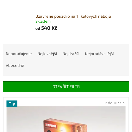
Uzavřené pouzdro na 11 kulových nábojů
Skladem
540 Kč
od
Ř
a
Doporučujeme
Nejlevnější
Nejdražší
Nejprodávanější
z
e
Abecedně
n
í
p
OTEVŘÍT FILTR
r
o
V
Kód:
NP21S
Tip
d
ý
u
p
k
i
t
s
ů