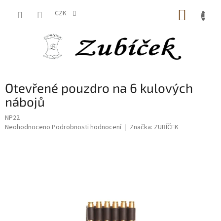
Přejít
NÁKUP
na
CZK
obsah
KOŠÍK
Otevřené pouzdro na 6 kulových
nábojů
NP22
Průměrné
Neohodnoceno
Podrobnosti hodnocení
Značka:
ZUBÍČEK
hodnocení
produktu
je
0,0
z
5
hvězdiček.