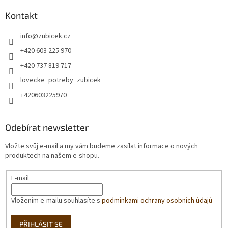
Kontakt
info
@
zubicek.cz
+420 603 225 970
+420 737 819 717
lovecke_potreby_zubicek
+420603225970
Odebírat newsletter
Vložte svůj e-mail a my vám budeme zasílat informace o nových
produktech na našem e-shopu.
E-mail
Vložením e-mailu souhlasíte s
podmínkami ochrany osobních údajů
PŘIHLÁSIT SE