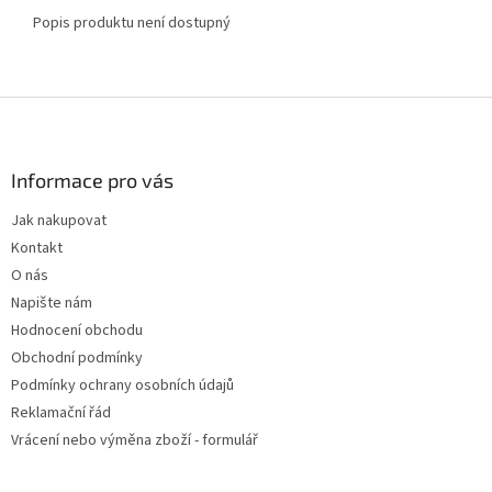
Popis produktu není dostupný
Z
á
p
a
Informace pro vás
t
Jak nakupovat
í
Kontakt
O nás
Napište nám
Hodnocení obchodu
Obchodní podmínky
Podmínky ochrany osobních údajů
Reklamační řád
Vrácení nebo výměna zboží - formulář