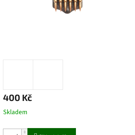
400 Kč
Měrná
Skladem
cena: