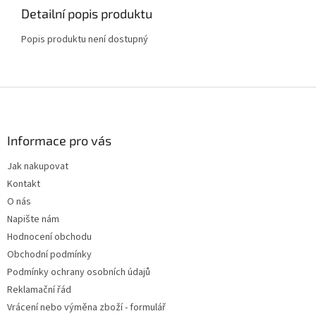
Detailní popis produktu
Popis produktu není dostupný
Z
á
p
a
Informace pro vás
t
Jak nakupovat
í
Kontakt
O nás
Napište nám
Hodnocení obchodu
Obchodní podmínky
Podmínky ochrany osobních údajů
Reklamační řád
Vrácení nebo výměna zboží - formulář