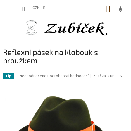
Přejít
NÁKUP
na
CZK
obsah
KOŠÍK
Reflexní pásek na klobouk s
proužkem
Průměrné
Neohodnoceno
Podrobnosti hodnocení
Značka:
ZUBÍČEK
Tip
hodnocení
produktu
je
0,0
z
5
hvězdiček.