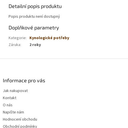
Detailní popis produktu
Popis produktu není dostupný
Doplňkové parametry
Kategorie
:
Kynologické potřeby
Záruka
:
2 roky
Z
á
p
a
Informace pro vás
t
Jak nakupovat
í
Kontakt
O nás
Napište nám
Hodnocení obchodu
Obchodní podmínky