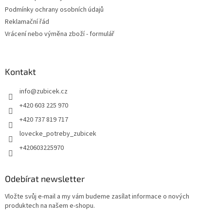
Podmínky ochrany osobních údajů
Reklamační řád
Vrácení nebo výměna zboží - formulář
Kontakt
info
@
zubicek.cz
+420 603 225 970
+420 737 819 717
lovecke_potreby_zubicek
+420603225970
Odebírat newsletter
Vložte svůj e-mail a my vám budeme zasílat informace o nových
produktech na našem e-shopu.