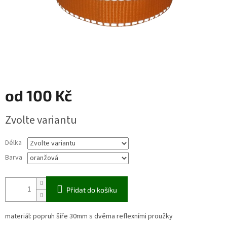
od
100 Kč
Měrná
Zvolte variantu
cena:
Délka
Barva
Přidat do košíku
materiál: popruh šíře 30mm s dvěma reflexními proužky