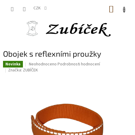
Přejít
NÁKUP
na
CZK
obsah
KOŠÍK
Obojek s reflexními proužky
Průměrné
Neohodnoceno
Podrobnosti hodnocení
Novinka
hodnocení
Značka:
ZUBÍČEK
produktu
je
0,0
z
5
hvězdiček.