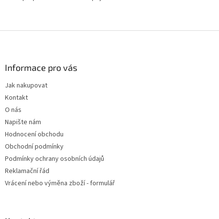
Z
á
p
a
Informace pro vás
t
Jak nakupovat
í
Kontakt
O nás
Napište nám
Hodnocení obchodu
Obchodní podmínky
Podmínky ochrany osobních údajů
Reklamační řád
Vrácení nebo výměna zboží - formulář