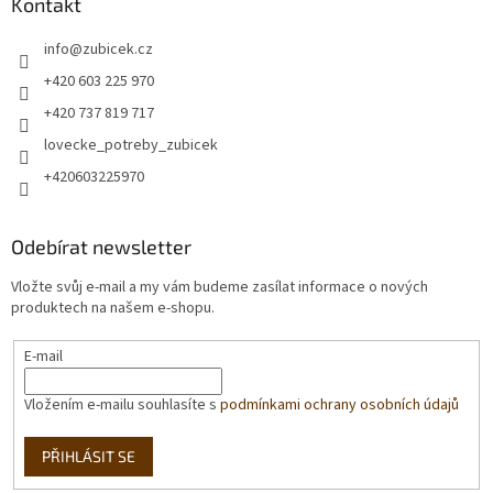
Kontakt
info
@
zubicek.cz
+420 603 225 970
+420 737 819 717
lovecke_potreby_zubicek
+420603225970
Odebírat newsletter
Vložte svůj e-mail a my vám budeme zasílat informace o nových
produktech na našem e-shopu.
E-mail
Vložením e-mailu souhlasíte s
podmínkami ochrany osobních údajů
PŘIHLÁSIT SE