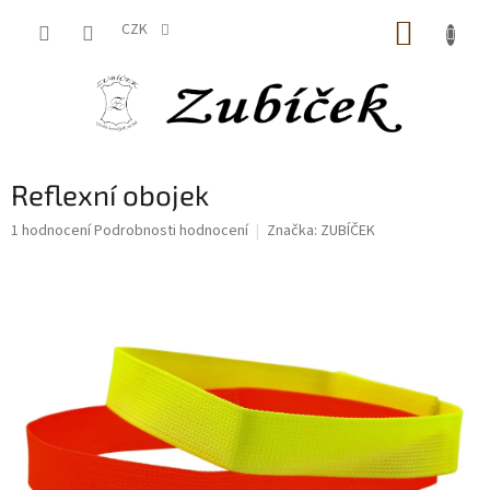
Přejít
NÁKUP
na
CZK
obsah
KOŠÍK
Reflexní obojek
Průměrné
1 hodnocení
Podrobnosti hodnocení
Značka:
ZUBÍČEK
hodnocení
produktu
je
5,0
z
5
hvězdiček.