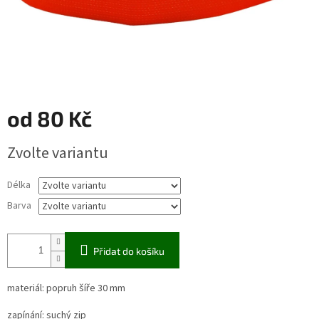
od
80 Kč
Měrná
Zvolte variantu
cena:
Délka
Barva
Přidat do košíku
materiál: popruh šíře 30 mm
zapínání: suchý zip