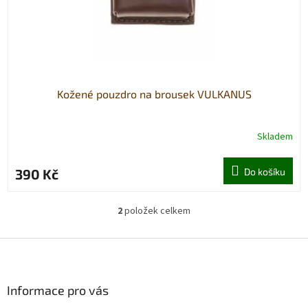
Kožené pouzdro na brousek VULKANUS
Skladem
390 Kč
Do košíku
2
položek celkem
O
v
l
Z
á
á
d
p
a
a
Informace pro vás
c
t
í