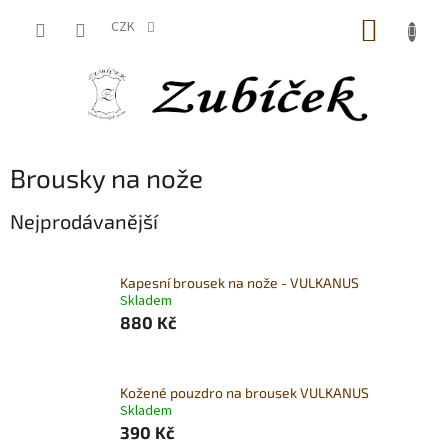
Přejít
NÁKUP
na
CZK
obsah
KOŠÍK
Brousky na nože
Nejprodávanější
Kapesní brousek na nože - VULKANUS
Skladem
880 Kč
Kožené pouzdro na brousek VULKANUS
Skladem
390 Kč