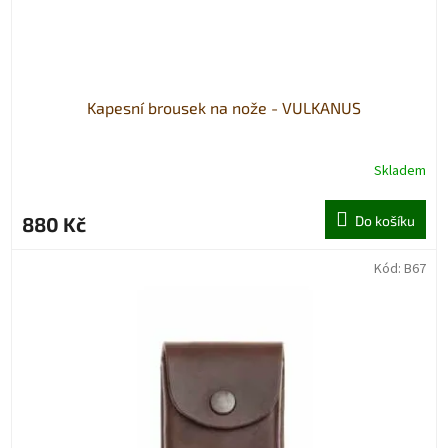
k
t
ů
Kapesní brousek na nože - VULKANUS
Skladem
880 Kč
Do košíku
Kód:
B67