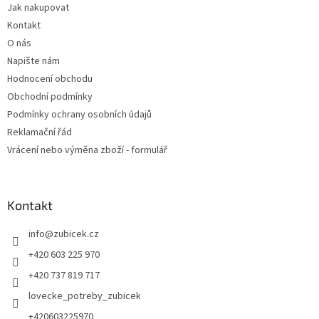
Jak nakupovat
í
p
Kontakt
r
v
O nás
k
Napište nám
y
Hodnocení obchodu
v
ý
Obchodní podmínky
p
Podmínky ochrany osobních údajů
i
Reklamační řád
s
u
Vrácení nebo výměna zboží - formulář
Kontakt
info
@
zubicek.cz
+420 603 225 970
+420 737 819 717
lovecke_potreby_zubicek
+420603225970