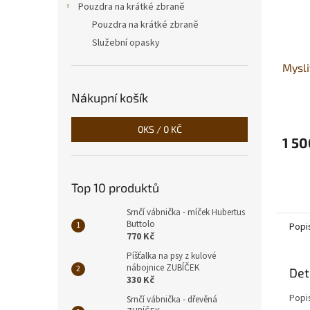
Pouzdra na krátké zbraně
Pouzdra na krátké zbraně
Služební opasky
Mysli
Nákupní košík
0
KS /
0 KČ
1 50
Top 10 produktů
Srnčí vábnička - míček Hubertus
Buttolo
Popi
770 Kč
Píšťalka na psy z kulové
nábojnice ZUBÍČEK
Det
330 Kč
Popi
Srnčí vábnička - dřevěná