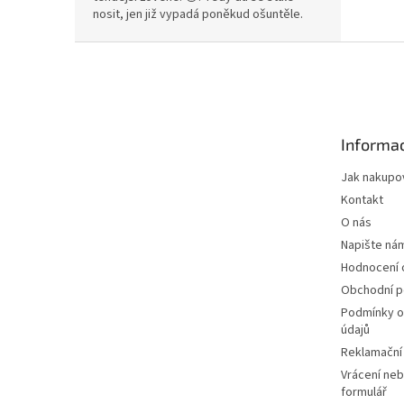
nosit, jen již vypadá poněkud ošuntěle.
Z
á
p
a
t
Informac
í
Jak nakupo
Kontakt
O nás
Napište ná
Hodnocení
Obchodní 
Podmínky o
údajů
Reklamační
Vrácení neb
formulář