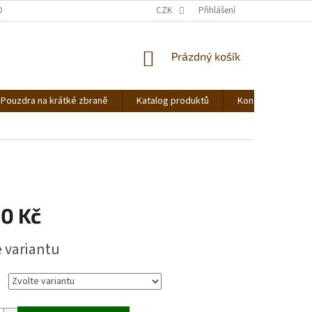
DNOCENÍ OBCHODU
OBCHODNÍ PODMÍNKY
CZK
Přihlášení
PODMÍNKY OCHRANY OS
NÁKUPNÍ
Prázdný košík
KOŠÍK
Pouzdra na krátké zbraně
Katalog produktů
Kontakt
Ná
00 Kč
e variantu