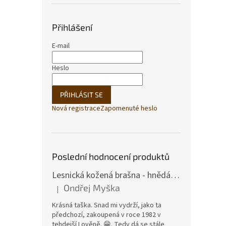
Přihlášení
E-mail
Heslo
PŘIHLÁSIT SE
Nová registrace
Zapomenuté heslo
Poslední hodnocení produktů
Lesnická kožená brašna - hnědá hovězina
Ondřej Myška
|
Hodnocení produktu je 5 z 5 hvězdiček.
Krásná taška. Snad mi vydrží, jako ta
předchozí, zakoupená v roce 1982 v
tehdejší Lověně. 😁. Tedy dá se stále