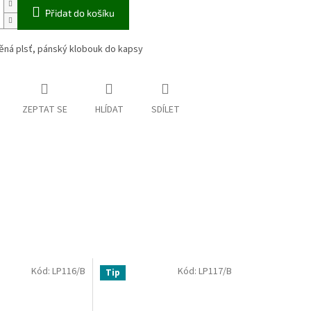
Přidat do košíku
ěná plsť, pánský klobouk do kapsy
ZEPTAT SE
HLÍDAT
SDÍLET
Kód:
LP116/B
Kód:
LP117/B
Tip