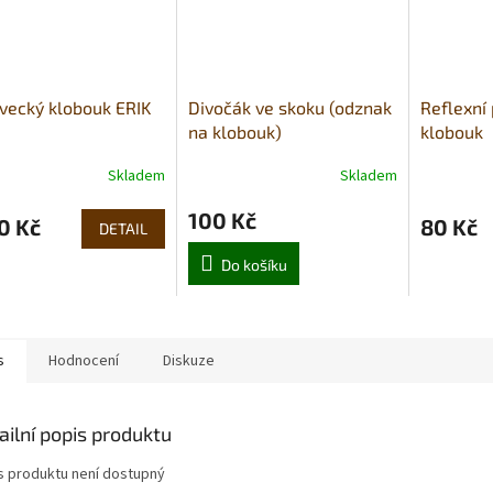
vecký klobouk ERIK
Divočák ve skoku (odznak
Reflexní
na klobouk)
klobouk
Skladem
Skladem
100 Kč
0 Kč
80 Kč
DETAIL
Do košíku
s
Hodnocení
Diskuze
ailní popis produktu
s produktu není dostupný