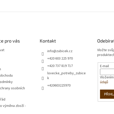
e pro vás
Kontakt
Odebíra
vat
Vložte svů
info
@
zubicek.cz
produktech
+420 603 225 970
+420 737 819 717
E-mail
m
lovecke_potreby_zubice
 obchodu
Vložením
k
podmínky
údajů
+420603225970
chrany osobních
PŘIHL
 řád
o výměna zboží -