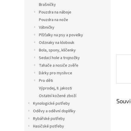
n
Brašničky
e
Pouzdra na náboje
l
Pouzdra na nože
Vábničky
Píšťalky na psy a povelky
Odznaky na klobouk
Bola, spony, klíčenky
Sedací hole a trojnožky
Tahače a nosiče zvěře
Dárky pro myslivce
Pro děti
Výprodej, II. jakosti
Ostatní kožené zboží
Souvi
Kynologické potřeby
Oděvy a oděvní doplňky
Rybářské potřeby
Hasičské potřeby