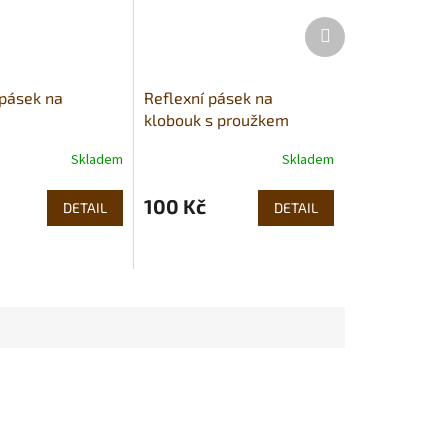
Další
produkt
 pásek na
Reflexní pásek na
klobouk s proužkem
Skladem
Skladem
100 Kč
DETAIL
DETAIL