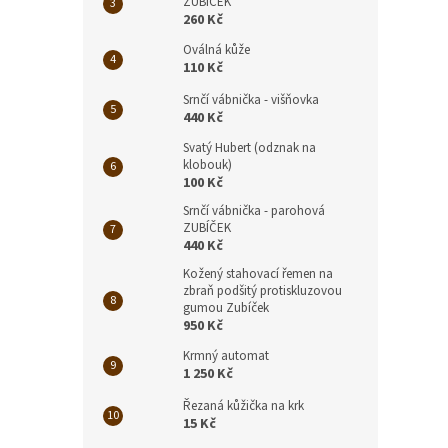
ZUBÍČEK
260 Kč
Oválná kůže
110 Kč
Srnčí vábnička - višňovka
440 Kč
Svatý Hubert (odznak na
klobouk)
100 Kč
Srnčí vábnička - parohová
ZUBÍČEK
440 Kč
Kožený stahovací řemen na
zbraň podšitý protiskluzovou
gumou Zubíček
950 Kč
Krmný automat
1 250 Kč
Řezaná kůžička na krk
15 Kč