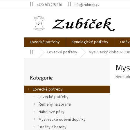
Přejít
+420 603 225 970
info@zubicek.cz
na
obsah
Lovecké potřeby
Kynologické potřeby
Oděvy
Domů
Lovecké potřeby
Myslivecký klobouk ED
P
Mys
o
Přeskočit
s
Průměr
Neohod
Kategorie
kategorie
t
hodnoce
r
produkt
Lovecké potřeby
a
je
Lovecké potřeby
0,0
n
z
Řemeny na zbraně
n
5
í
Nábojové pásy
hvězdič
p
Myslivecké oděvní doplňky
a
Brašny a batohy