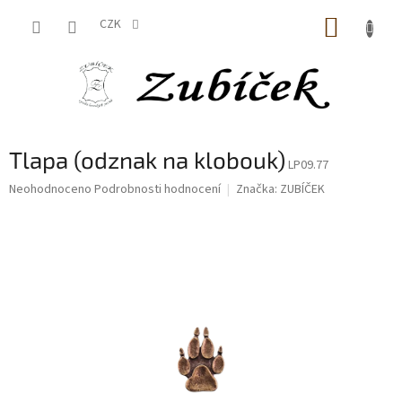
Přejít
NÁKUP
na
CZK
obsah
KOŠÍK
Tlapa (odznak na klobouk)
LP09.77
Průměrné
Neohodnoceno
Podrobnosti hodnocení
Značka:
ZUBÍČEK
hodnocení
produktu
je
0,0
z
5
hvězdiček.