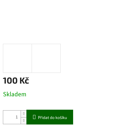
100 Kč
Měrná
Skladem
cena:
Přidat do košíku