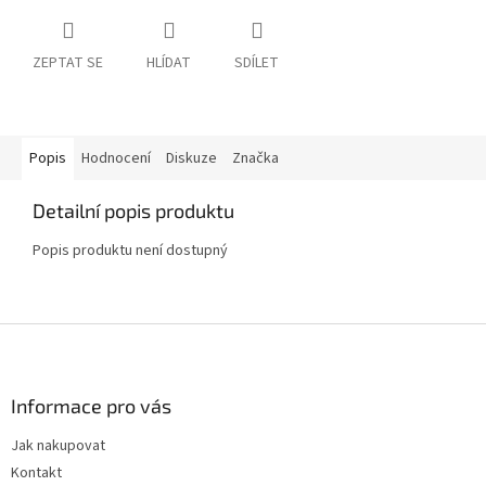
ZEPTAT SE
HLÍDAT
SDÍLET
Popis
Hodnocení
Diskuze
Značka
Detailní popis produktu
Popis produktu není dostupný
Z
á
p
a
Informace pro vás
t
Jak nakupovat
í
Kontakt