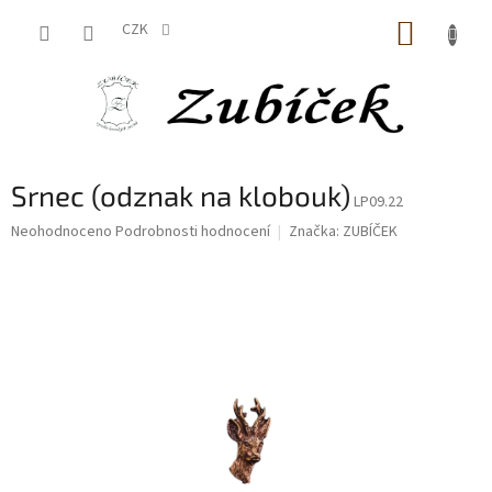
Přejít
NÁKUP
na
CZK
obsah
KOŠÍK
Srnec (odznak na klobouk)
LP09.22
Průměrné
Neohodnoceno
Podrobnosti hodnocení
Značka:
ZUBÍČEK
hodnocení
produktu
je
0,0
z
5
hvězdiček.