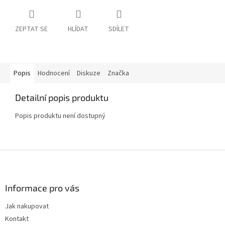
ZEPTAT SE
HLÍDAT
SDÍLET
Popis
Hodnocení
Diskuze
Značka
Detailní popis produktu
Popis produktu není dostupný
Z
á
p
a
Informace pro vás
t
Jak nakupovat
í
Kontakt