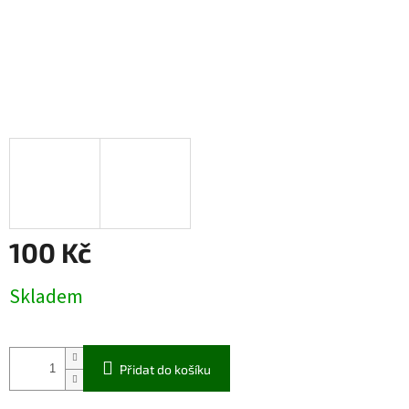
100 Kč
Měrná
Skladem
cena:
Přidat do košíku