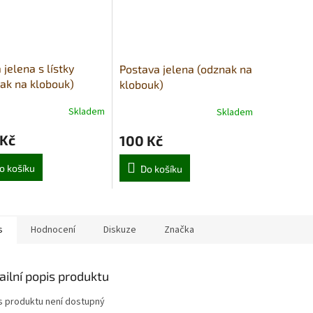
 jelena s lístky
Postava jelena (odznak na
ak na klobouk)
klobouk)
Skladem
Skladem
 Kč
100 Kč
o košíku
Do košíku
s
Hodnocení
Diskuze
Značka
ailní popis produktu
s produktu není dostupný