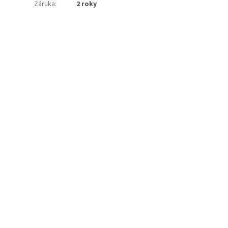
Záruka
:
2 roky