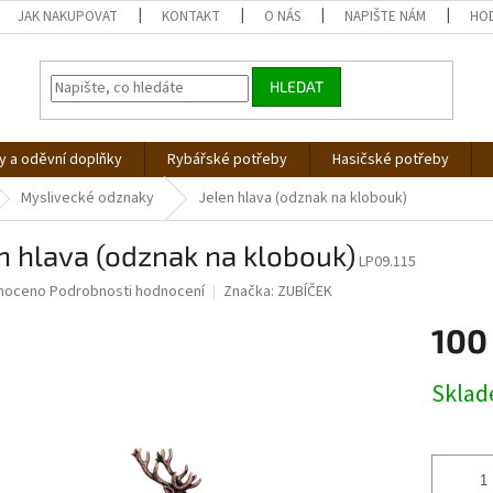
JAK NAKUPOVAT
KONTAKT
O NÁS
NAPIŠTE NÁM
HO
HLEDAT
 a oděvní doplňky
Rybářské potřeby
Hasičské potřeby
Myslivecké odznaky
Jelen hlava (odznak na klobouk)
n hlava (odznak na klobouk)
LP09.115
né
noceno
Podrobnosti hodnocení
Značka:
ZUBÍČEK
ní
100
u
Měrná
Skla
cena:
ek.