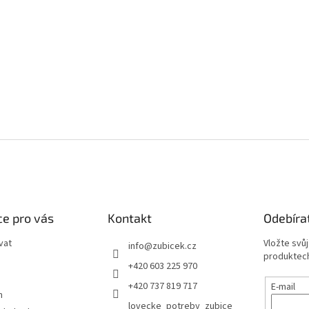
e pro vás
Kontakt
Odebíra
vat
Vložte svů
info
@
zubicek.cz
produktech
+420 603 225 970
+420 737 819 717
E-mail
m
lovecke_potreby_zubice