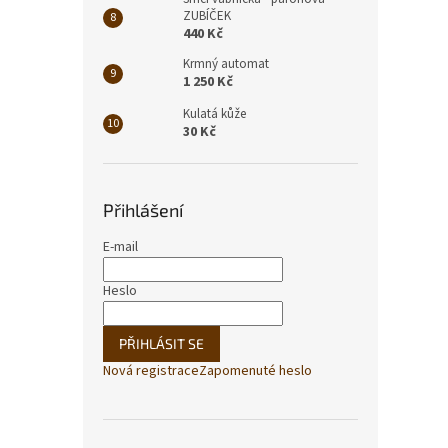
ZUBÍČEK
440 Kč
Krmný automat
1 250 Kč
Kulatá kůže
30 Kč
Přihlášení
E-mail
Heslo
PŘIHLÁSIT SE
Nová registrace
Zapomenuté heslo