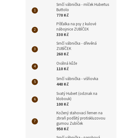
Srnčí vábnička - míček Hubertus
Buttolo
770 Kč
Píšťalka na psy z kulové
nábojnice ZUBÍČEK
330 Kč
Srnčí vábnička - dřevěná
ZUBÍČEK
260 Kč
Oválná kůže
110 Kč
Srnčí vábnička - višňovka
440 Kč
Svatý Hubert (odznak na
klobouk)
100 Kč
Kožený stahovací řemen na
zbraň podšitý protiskluzovou
gumou Zubíček
950 Kč
Srnčí vábnička - parohová