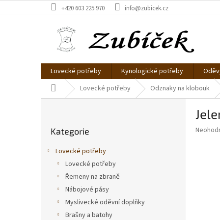
Přejít
+420 603 225 970
info@zubicek.cz
na
obsah
Lovecké potřeby
Kynologické potřeby
Oděvy
Domů
Lovecké potřeby
Odznaky na klobouk
P
Jele
o
Přeskočit
s
Průměr
Neohod
Kategorie
kategorie
t
hodnoce
r
produkt
Lovecké potřeby
a
je
Lovecké potřeby
0,0
n
z
Řemeny na zbraně
n
5
í
Nábojové pásy
hvězdič
p
Myslivecké oděvní doplňky
a
Brašny a batohy