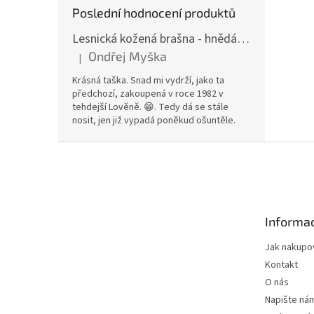
Poslední hodnocení produktů
Lesnická kožená brašna - hnědá hovězina
Ondřej Myška
|
Hodnocení produktu je 5 z 5 hvězdiček.
Krásná taška. Snad mi vydrží, jako ta
předchozí, zakoupená v roce 1982 v
tehdejší Lověně. 😁. Tedy dá se stále
nosit, jen již vypadá poněkud ošuntěle.
Z
á
p
a
t
Informac
í
Jak nakupo
Kontakt
O nás
Napište ná