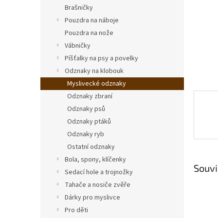
n
Brašničky
e
Pouzdra na náboje
l
Pouzdra na nože
Vábničky
Píšťalky na psy a povelky
Odznaky na klobouk
Myslivecké odznaky
Odznaky zbraní
Odznaky psů
Odznaky ptáků
Odznaky ryb
Ostatní odznaky
Bola, spony, klíčenky
Souvi
Sedací hole a trojnožky
Tahače a nosiče zvěře
Dárky pro myslivce
Pro děti