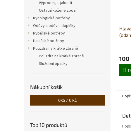
Výprodej, II. jakosti
Ostatní kožené zboží
Kynologické potřeby
Oděvy a oděvní doplňky
Hlava
Rybářské potřeby
(odzn
Hasičské potřeby
Pouzdra na krátké zbraně
Pouzdra na krátké zbraně
100
Služební opasky
D
Nákupní košík
Popi
0
KS /
0 KČ
Det
Top 10 produktů
Popi