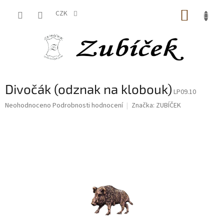
Přejít
NÁKUP
na
CZK
obsah
KOŠÍK
Divočák (odznak na klobouk)
LP09.10
Průměrné
Neohodnoceno
Podrobnosti hodnocení
Značka:
ZUBÍČEK
hodnocení
produktu
je
0,0
z
5
hvězdiček.