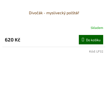
Divočák - myslivecký polštář
Skladem
620 Kč
Do košíku
Kód:
LP32