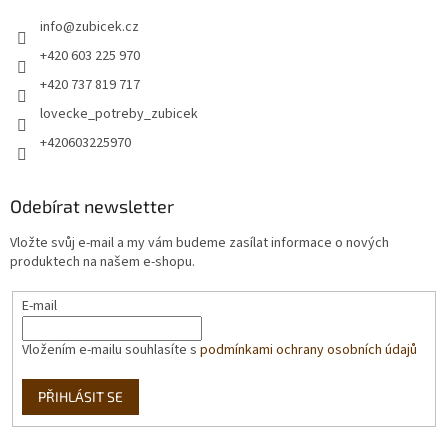
info
@
zubicek.cz
+420 603 225 970
+420 737 819 717
lovecke_potreby_zubicek
+420603225970
Odebírat newsletter
Vložte svůj e-mail a my vám budeme zasílat informace o nových
produktech na našem e-shopu.
E-mail
Vložením e-mailu souhlasíte s
podmínkami ochrany osobních údajů
PŘIHLÁSIT SE