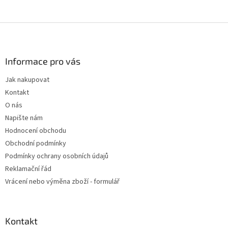
Z
á
p
a
Informace pro vás
t
Jak nakupovat
í
Kontakt
O nás
Napište nám
Hodnocení obchodu
Obchodní podmínky
Podmínky ochrany osobních údajů
Reklamační řád
Vrácení nebo výměna zboží - formulář
Kontakt