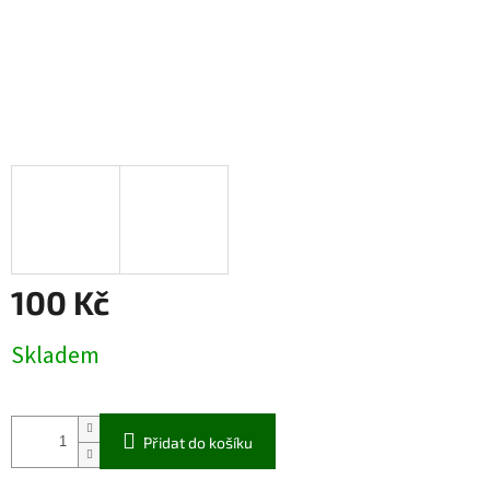
100 Kč
Měrná
Skladem
cena:
Přidat do košíku