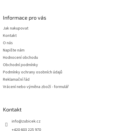
á
p
a
Informace pro vás
t
Jak nakupovat
í
Kontakt
O nás
Napište nám
Hodnocení obchodu
Obchodní podmínky
Podmínky ochrany osobních údajů
Reklamační řád
Vrácení nebo výměna zboží - formulář
Kontakt
info
@
zubicek.cz
+420 603 225 970