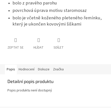
bolo z pravého parohu
povrchová úprava motivu staromosaz
bolo je včetně koženého pleteného řemínku,
který je ukončen kovovými šiškami
ZEPTAT SE
HLÍDAT
SDÍLET
Popis
Hodnocení
Diskuze
Značka
Detailní popis produktu
Popis produktu není dostupný
Z