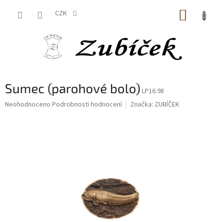
Přejít
NÁKUP
na
CZK
obsah
KOŠÍK
Sumec (parohové bolo)
LP16.98
Průměrné
Neohodnoceno
Podrobnosti hodnocení
Značka:
ZUBÍČEK
hodnocení
produktu
je
0,0
z
5
hvězdiček.