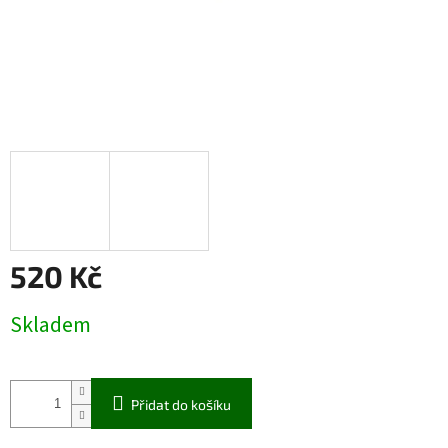
520 Kč
Měrná
Skladem
cena:
Přidat do košíku