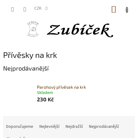
Přejít
NÁKUP
na
CZK
obsah
KOŠÍK
Přívěsky na krk
Nejprodávanější
Parohový přívěsek na krk
Skladem
230 Kč
Ř
a
Doporučujeme
Nejlevnější
Nejdražší
Nejprodávanější
z