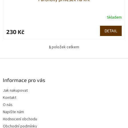
Skladem
230 Kč
DETAIL
1
položek celkem
O
v
l
Z
á
á
d
p
a
a
Informace pro vás
c
t
í
Jak nakupovat
í
p
Kontakt
r
v
O nás
k
Napište nám
y
Hodnocení obchodu
v
ý
Obchodní podmínky