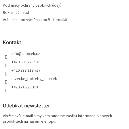
p
Podmínky ochrany osobních údajů
i
Reklamační řád
s
u
Vrácení nebo výměna zboží - formulář
Kontakt
info
@
zubicek.cz
+420 603 225 970
+420 737 819 717
lovecke_potreby_zubicek
+420603225970
Odebírat newsletter
Vložte svůj e-mail a my vám budeme zasílat informace o nových
produktech na našem e-shopu.