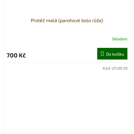
Protěž malá (parohové bolo růže)
Skladem
700 Kč
Do košíku
Kód:
LP165.50