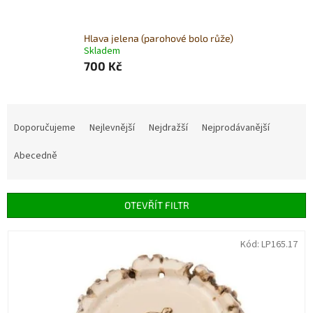
Hlava jelena (parohové bolo růže)
Skladem
700 Kč
Ř
a
Doporučujeme
Nejlevnější
Nejdražší
Nejprodávanější
z
e
Abecedně
n
í
p
OTEVŘÍT FILTR
r
o
V
Kód:
LP165.17
d
ý
u
p
k
i
t
s
ů