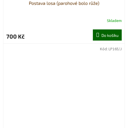
Postava losa (parohové bolo růže)
Skladem
700 Kč
Do košíku
Kód:
LP165/J