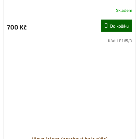
Skladem
700 Kč
Do košíku
Kód:
LP165/D
Hlava jelena (parohové bolo růže)