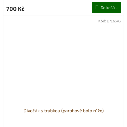
700 Kč
Do košíku
Kód:
LP165/G
Divočák s trubkou (parohové bolo růže)