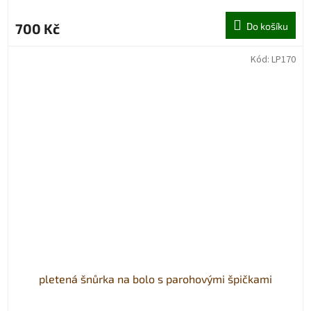
700 Kč
Do košíku
Kód:
LP170
pletená šnůrka na bolo s parohovými špičkami