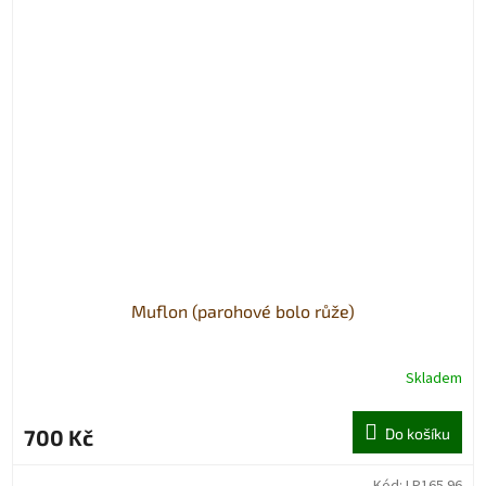
Muflon (parohové bolo růže)
Skladem
700 Kč
Do košíku
Kód:
LP165.96