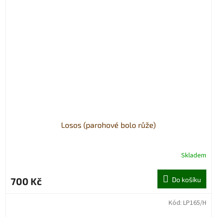
Losos (parohové bolo růže)
Skladem
700 Kč
Do košíku
Kód:
LP165/H