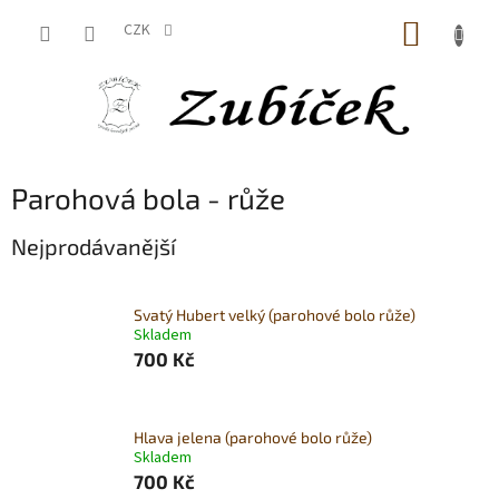
Přejít
NÁKUP
na
CZK
obsah
KOŠÍK
Parohová bola - růže
Nejprodávanější
Svatý Hubert velký (parohové bolo růže)
Skladem
700 Kč
Hlava jelena (parohové bolo růže)
Skladem
700 Kč