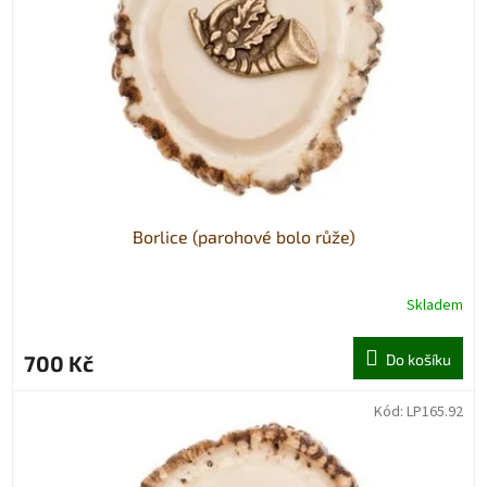
p
r
o
d
u
k
t
ů
Borlice (parohové bolo růže)
Skladem
700 Kč
Do košíku
Kód:
LP165.92