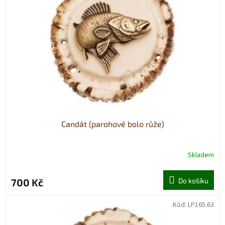
Candát (parohové bolo růže)
Skladem
700 Kč
Do košíku
Kód:
LP165.63