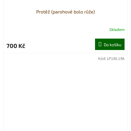
Protěž (parohové bolo růže)
Skladem
700 Kč
Do košíku
Kód:
LP165.19A