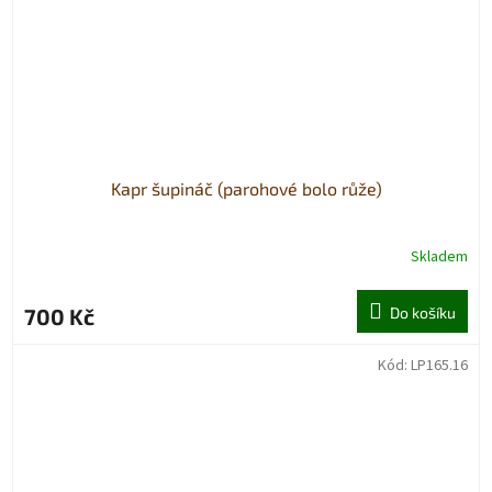
Kapr šupináč (parohové bolo růže)
Skladem
700 Kč
Do košíku
Kód:
LP165.16