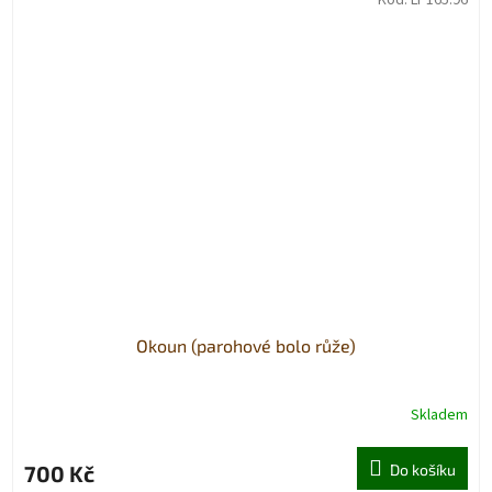
Okoun (parohové bolo růže)
Skladem
700 Kč
Do košíku