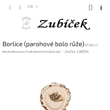
Přejít
NÁKUP
na
CZK
obsah
KOŠÍK
Borlice (parohové bolo růže)
LP165.17
Průměrné
Neohodnoceno
Podrobnosti hodnocení
Značka:
ZUBÍČEK
hodnocení
produktu
je
0,0
z
5
hvězdiček.