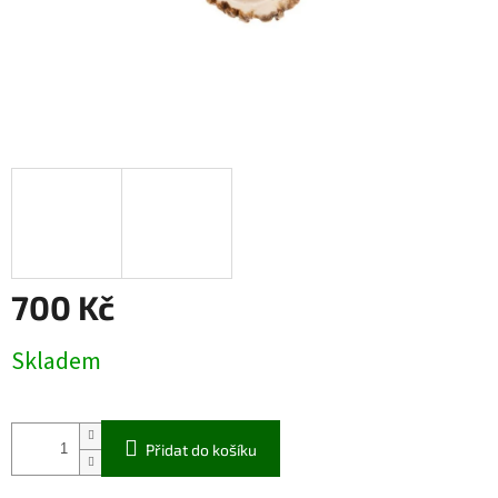
700 Kč
Měrná
Skladem
cena:
Přidat do košíku