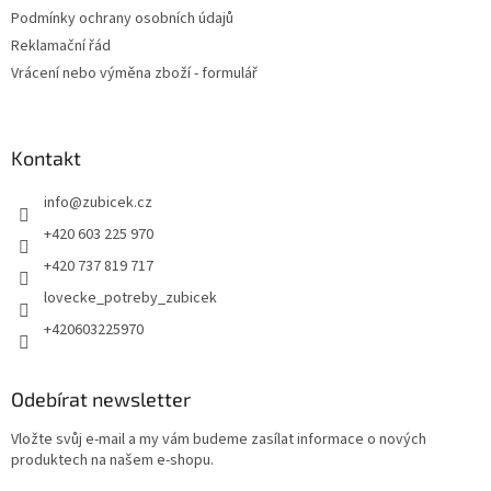
Podmínky ochrany osobních údajů
Reklamační řád
Vrácení nebo výměna zboží - formulář
Kontakt
info
@
zubicek.cz
+420 603 225 970
+420 737 819 717
lovecke_potreby_zubicek
+420603225970
Odebírat newsletter
Vložte svůj e-mail a my vám budeme zasílat informace o nových
produktech na našem e-shopu.