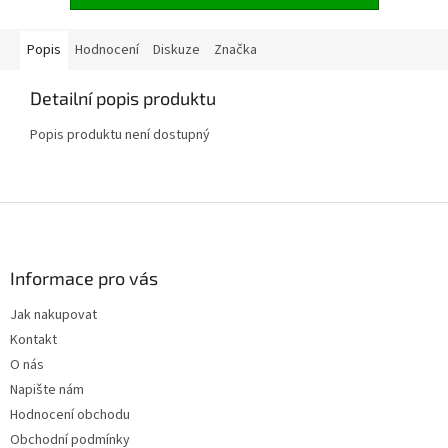
Popis
Hodnocení
Diskuze
Značka
Detailní popis produktu
Popis produktu není dostupný
Z
á
p
a
Informace pro vás
t
Jak nakupovat
í
Kontakt
O nás
Napište nám
Hodnocení obchodu
Obchodní podmínky