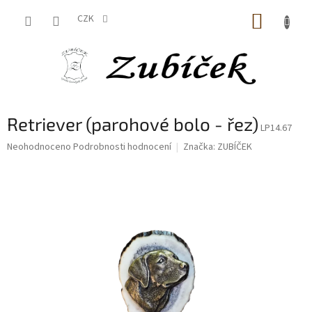
Přejít
NÁKUP
na
CZK
obsah
KOŠÍK
Retriever (parohové bolo - řez)
LP14.67
Průměrné
Neohodnoceno
Podrobnosti hodnocení
Značka:
ZUBÍČEK
hodnocení
produktu
je
0,0
z
5
hvězdiček.