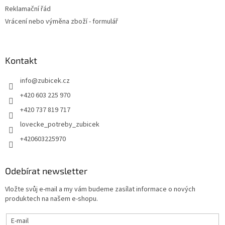
Reklamační řád
Vrácení nebo výměna zboží - formulář
Kontakt
info
@
zubicek.cz
+420 603 225 970
+420 737 819 717
lovecke_potreby_zubicek
+420603225970
Odebírat newsletter
Vložte svůj e-mail a my vám budeme zasílat informace o nových
produktech na našem e-shopu.
E-mail