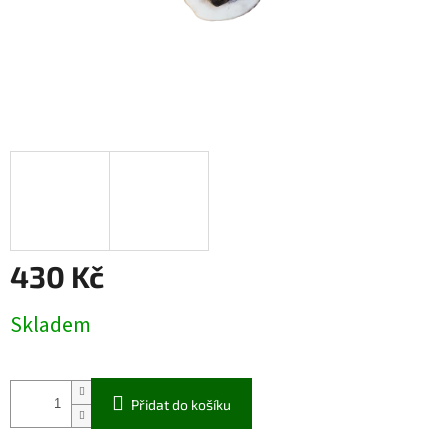
430 Kč
Měrná
Skladem
cena:
Přidat do košíku