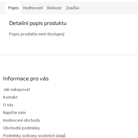
Popis
Hodnocení
Diskuze
Značka
Detailní popis produktu
Popis produktu není dostupný
Z
á
p
a
Informace pro vás
t
Jak nakupovat
í
Kontakt
O nás
Napište nám
Hodnocení obchodu
Obchodní podmínky
Podmínky ochrany osobních údajů