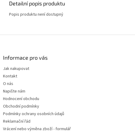
Detailní popis produktu
Popis produktu není dostupný
Z
á
p
a
Informace pro vás
t
Jak nakupovat
í
Kontakt
O nás
Napište nám
Hodnocení obchodu
Obchodní podmínky
Podmínky ochrany osobních údajů
Reklamační řád
Vrácení nebo výměna zboží - formulář