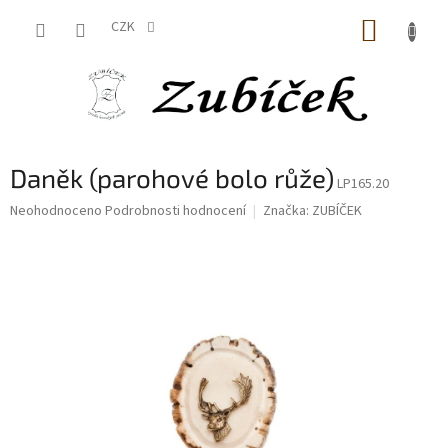
Přejít
NÁKUP
na
CZK
obsah
KOŠÍK
Daněk (parohové bolo růže)
LP165.20
Průměrné
Neohodnoceno
Podrobnosti hodnocení
Značka:
ZUBÍČEK
hodnocení
produktu
je
0,0
z
5
hvězdiček.