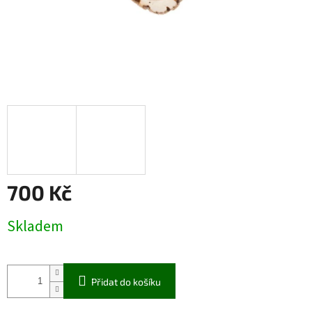
700 Kč
Měrná
Skladem
cena:
Přidat do košíku