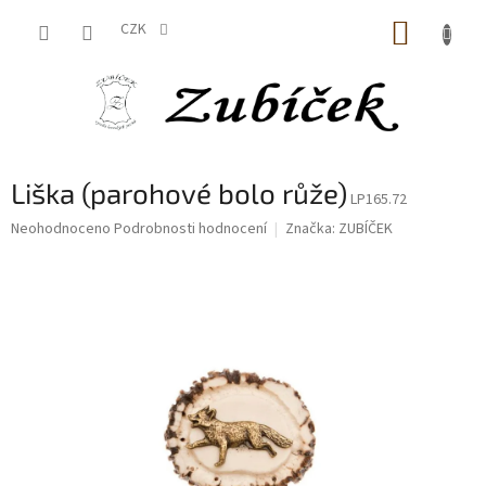
Přejít
NÁKUP
na
CZK
obsah
KOŠÍK
Liška (parohové bolo růže)
LP165.72
Průměrné
Neohodnoceno
Podrobnosti hodnocení
Značka:
ZUBÍČEK
hodnocení
produktu
je
0,0
z
5
hvězdiček.