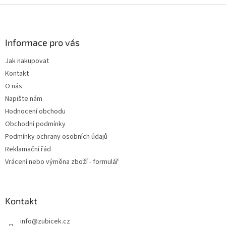
Z
á
p
a
Informace pro vás
t
Jak nakupovat
í
Kontakt
O nás
Napište nám
Hodnocení obchodu
Obchodní podmínky
Podmínky ochrany osobních údajů
Reklamační řád
Vrácení nebo výměna zboží - formulář
Kontakt
info
@
zubicek.cz