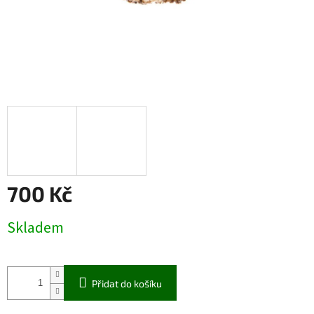
700 Kč
Měrná
Skladem
cena:
Přidat do košíku