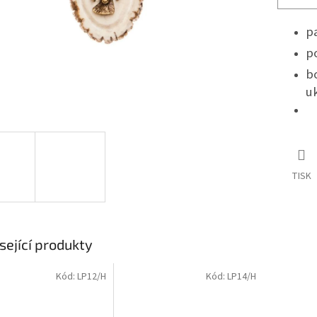
p
p
b
u
TISK
sející produkty
Kód:
LP12/H
Kód:
LP14/H