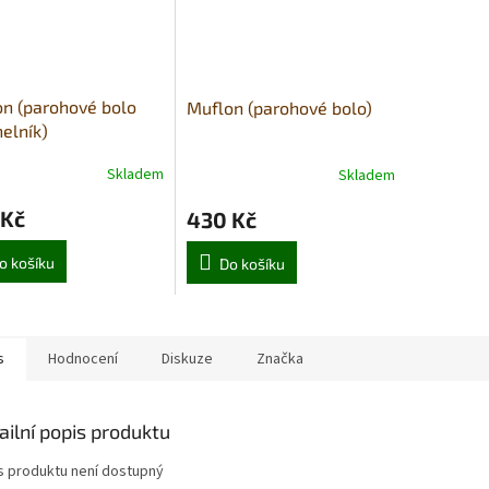
n (parohové bolo
Muflon (parohové bolo)
helník)
Skladem
Skladem
 Kč
430 Kč
o košíku
Do košíku
s
Hodnocení
Diskuze
Značka
ailní popis produktu
s produktu není dostupný