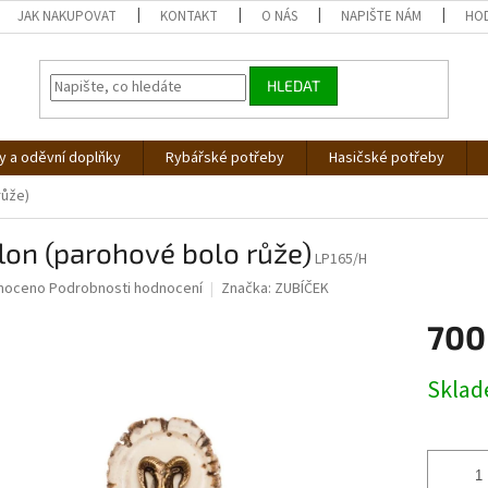
JAK NAKUPOVAT
KONTAKT
O NÁS
NAPIŠTE NÁM
HO
HLEDAT
 a oděvní doplňky
Rybářské potřeby
Hasičské potřeby
růže)
on (parohové bolo růže)
LP165/H
né
noceno
Podrobnosti hodnocení
Značka:
ZUBÍČEK
ní
700
u
Měrná
Skla
cena:
ek.