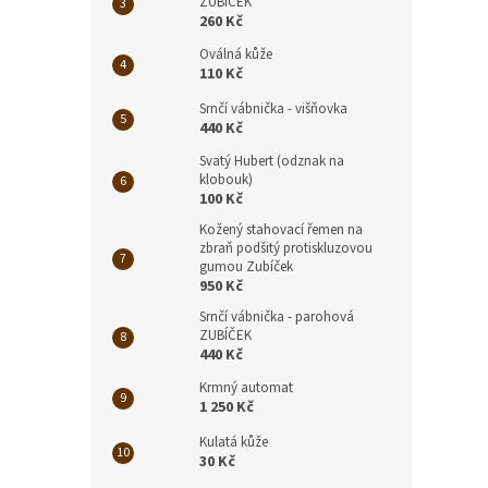
ZUBÍČEK
260 Kč
Oválná kůže
110 Kč
Srnčí vábnička - višňovka
440 Kč
Svatý Hubert (odznak na
klobouk)
100 Kč
Kožený stahovací řemen na
zbraň podšitý protiskluzovou
gumou Zubíček
950 Kč
Srnčí vábnička - parohová
ZUBÍČEK
440 Kč
Krmný automat
1 250 Kč
Kulatá kůže
30 Kč