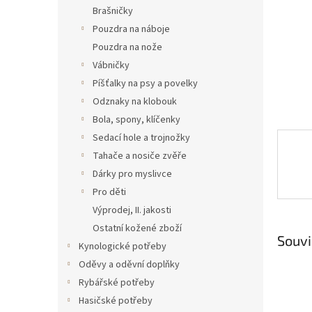
n
Brašničky
e
Pouzdra na náboje
l
Pouzdra na nože
Vábničky
Píšťalky na psy a povelky
Odznaky na klobouk
Bola, spony, klíčenky
Sedací hole a trojnožky
Tahače a nosiče zvěře
Dárky pro myslivce
Pro děti
Výprodej, II. jakosti
Ostatní kožené zboží
Souvi
Kynologické potřeby
Oděvy a oděvní doplňky
Rybářské potřeby
Hasičské potřeby