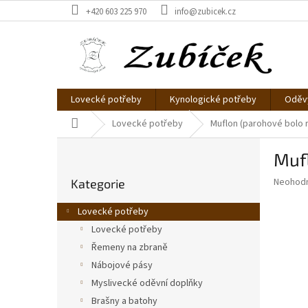
Přejít
+420 603 225 970
info@zubicek.cz
na
obsah
Lovecké potřeby
Kynologické potřeby
Oděvy
Domů
Lovecké potřeby
Muflon (parohové bolo 
P
Mufl
o
Přeskočit
s
Průměr
Neohod
Kategorie
kategorie
t
hodnoce
r
produkt
Lovecké potřeby
a
je
Lovecké potřeby
0,0
n
z
Řemeny na zbraně
n
5
í
Nábojové pásy
hvězdič
p
Myslivecké oděvní doplňky
a
Brašny a batohy