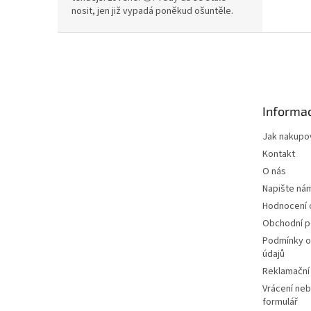
nosit, jen již vypadá poněkud ošuntěle.
Z
á
p
a
t
Informac
í
Jak nakupo
Kontakt
O nás
Napište ná
Hodnocení
Obchodní 
Podmínky o
údajů
Reklamační
Vrácení neb
formulář