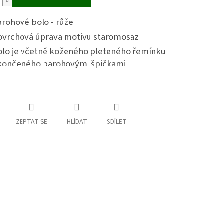
arohové bolo - růže
ovrchová úprava motivu staromosaz
olo je včetně koženého pleteného řemínku
končeného parohovými špičkami
ZEPTAT SE
HLÍDAT
SDÍLET