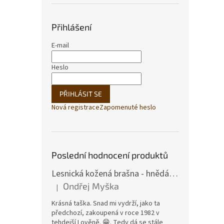
Přihlášení
E-mail
Heslo
PŘIHLÁSIT SE
Nová registrace
Zapomenuté heslo
Poslední hodnocení produktů
Lesnická kožená brašna - hnědá hovězina
Ondřej Myška
|
Hodnocení produktu je 5 z 5 hvězdiček.
Krásná taška. Snad mi vydrží, jako ta
předchozí, zakoupená v roce 1982 v
tehdejší Lověně. 😁. Tedy dá se stále