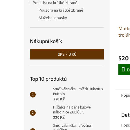
Pouzdra na krátké zbraně
Pouzdra na krátké zbraně
Služební opasky
Muflo
trojú
Nákupní košík
0
KS /
0 KČ
520
D
Top 10 produktů
Srnčí vábnička - míček Hubertus
Buttolo
Popi
770 Kč
Píšťalka na psy z kulové
nábojnice ZUBÍČEK
Det
330 Kč
Popi
Srnčí vábnička - dřevěná