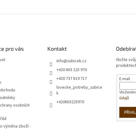
e pro vás
Kontakt
Odebíra
vat
Vložte svů
info
@
zubicek.cz
produktech
+420 603 225 970
+420 737 819 717
E-mail
m
lovecke_potreby_zubice
 obchodu
Vložením
k
podmínky
údajů
+420603225970
chrany osobních
PŘIHL
 řád
o výměna zboží -