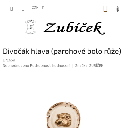
Přejít
NÁKUP
na
CZK
obsah
KOŠÍK
Divočák hlava (parohové bolo růže)
LP165/F
Průměrné
Neohodnoceno
Podrobnosti hodnocení
Značka:
ZUBÍČEK
hodnocení
produktu
je
0,0
z
5
hvězdiček.