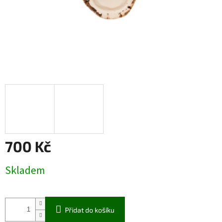
700 Kč
Měrná
Skladem
cena:
Přidat do košíku