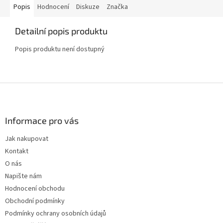
Popis
Hodnocení
Diskuze
Značka
Detailní popis produktu
Popis produktu není dostupný
Z
á
p
a
Informace pro vás
t
Jak nakupovat
í
Kontakt
O nás
Napište nám
Hodnocení obchodu
Obchodní podmínky
Podmínky ochrany osobních údajů