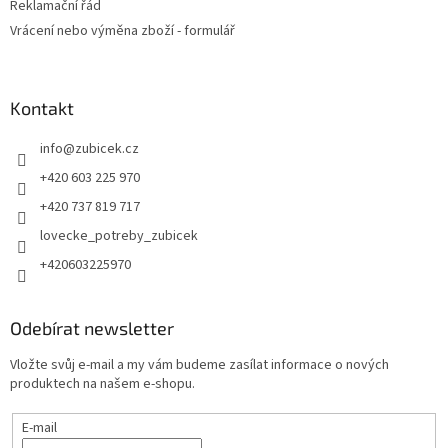
Reklamační řád
Vrácení nebo výměna zboží - formulář
Kontakt
info
@
zubicek.cz
+420 603 225 970
+420 737 819 717
lovecke_potreby_zubicek
+420603225970
Odebírat newsletter
Vložte svůj e-mail a my vám budeme zasílat informace o nových
produktech na našem e-shopu.
E-mail