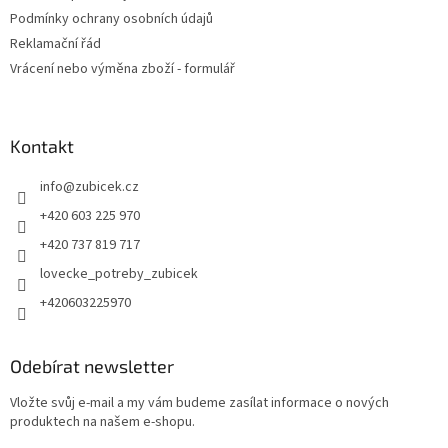
p
Podmínky ochrany osobních údajů
i
Reklamační řád
s
u
Vrácení nebo výměna zboží - formulář
Kontakt
info
@
zubicek.cz
+420 603 225 970
+420 737 819 717
lovecke_potreby_zubicek
+420603225970
Odebírat newsletter
Vložte svůj e-mail a my vám budeme zasílat informace o nových
produktech na našem e-shopu.