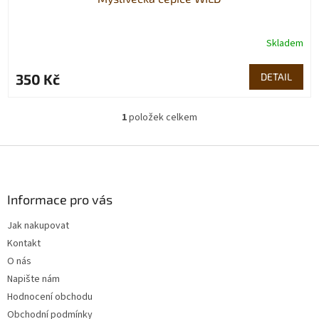
Skladem
350 Kč
DETAIL
1
položek celkem
O
v
l
Z
á
á
d
p
a
a
Informace pro vás
c
t
í
Jak nakupovat
í
p
Kontakt
r
v
O nás
k
Napište nám
y
Hodnocení obchodu
v
ý
Obchodní podmínky