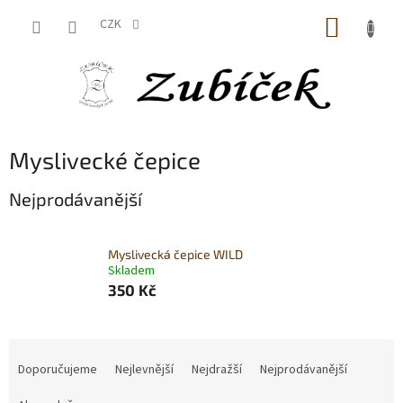
Přejít
NÁKUP
na
CZK
obsah
KOŠÍK
Myslivecké čepice
Nejprodávanější
Myslivecká čepice WILD
Skladem
350 Kč
Ř
a
Doporučujeme
Nejlevnější
Nejdražší
Nejprodávanější
z