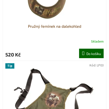
k
t
ů
Pružný řemínek na dalekohled
Skladem
520 Kč
Do košíku
Kód:
LP03
Tip