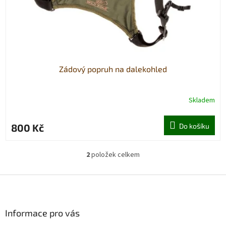
Zádový popruh na dalekohled
Skladem
800 Kč
Do košíku
2
položek celkem
O
v
l
Z
á
á
d
p
a
a
Informace pro vás
c
t
í