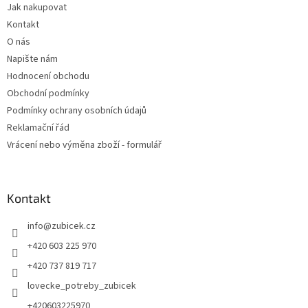
Jak nakupovat
í
p
Kontakt
r
v
O nás
k
Napište nám
y
Hodnocení obchodu
v
ý
Obchodní podmínky
p
Podmínky ochrany osobních údajů
i
Reklamační řád
s
u
Vrácení nebo výměna zboží - formulář
Kontakt
info
@
zubicek.cz
+420 603 225 970
+420 737 819 717
lovecke_potreby_zubicek
+420603225970