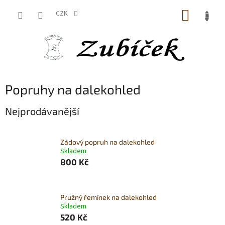
Přejít
NÁKUP
na
CZK
obsah
KOŠÍK
Popruhy na dalekohled
Nejprodávanější
Zádový popruh na dalekohled
Skladem
800 Kč
Pružný řemínek na dalekohled
Skladem
520 Kč