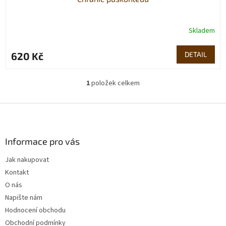
Skladem
620 Kč
DETAIL
1
položek celkem
O
v
l
Z
á
á
d
p
a
a
Informace pro vás
c
t
í
Jak nakupovat
í
p
Kontakt
r
v
O nás
k
Napište nám
y
Hodnocení obchodu
v
ý
Obchodní podmínky