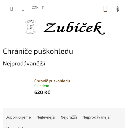
Přejít
NÁKUP
na
CZK
obsah
KOŠÍK
Chrániče puškohledu
Nejprodávanější
Chránič puškohledu
Skladem
620 Kč
Ř
a
Doporučujeme
Nejlevnější
Nejdražší
Nejprodávanější
z