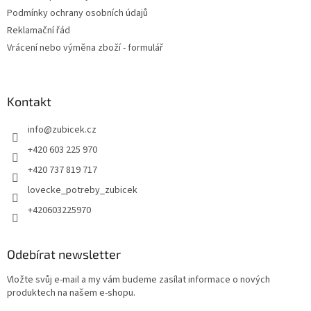
p
Podmínky ochrany osobních údajů
i
Reklamační řád
s
u
Vrácení nebo výměna zboží - formulář
Kontakt
info
@
zubicek.cz
+420 603 225 970
+420 737 819 717
lovecke_potreby_zubicek
+420603225970
Odebírat newsletter
Vložte svůj e-mail a my vám budeme zasílat informace o nových
produktech na našem e-shopu.