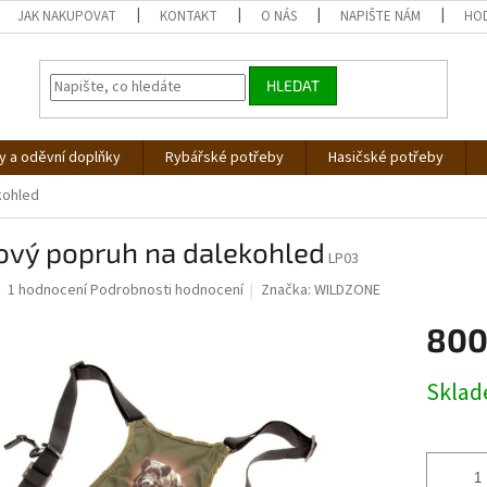
JAK NAKUPOVAT
KONTAKT
O NÁS
NAPIŠTE NÁM
HO
HLEDAT
 a oděvní doplňky
Rybářské potřeby
Hasičské potřeby
kohled
ový popruh na dalekohled
LP03
Průměrné
1 hodnocení
Podrobnosti hodnocení
Značka:
WILDZONE
hodnocení
produktu
800
je
5,0
Měrná
Skla
z
cena:
5
hvězdiček.