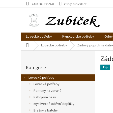
Přejít
+420 603 225 970
info@zubicek.cz
na
obsah
Lovecké potřeby
Kynologické potřeby
Oděvy
Domů
Lovecké potřeby
Zádový popruh na dale
P
Zád
o
Přeskočit
s
Kategorie
kategorie
Tip
t
r
Lovecké potřeby
a
Lovecké potřeby
n
Řemeny na zbraně
n
í
Nábojové pásy
p
Myslivecké oděvní doplňky
a
Brašny a batohy