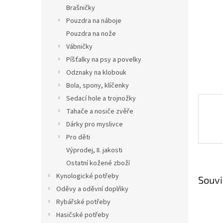
n
Brašničky
e
Pouzdra na náboje
l
Pouzdra na nože
Vábničky
Píšťalky na psy a povelky
Odznaky na klobouk
Bola, spony, klíčenky
Sedací hole a trojnožky
Tahače a nosiče zvěře
Dárky pro myslivce
Pro děti
Výprodej, II. jakosti
Ostatní kožené zboží
Kynologické potřeby
Souvi
Oděvy a oděvní doplňky
Rybářské potřeby
Hasičské potřeby