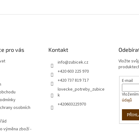
e pro vás
Kontakt
Odebíra
vat
Vložte svů
info
@
zubicek.cz
produktech
+420 603 225 970
+420 737 819 717
E-mail
m
lovecke_potreby_zubice
 obchodu
Vložením
k
podmínky
údajů
+420603225970
chrany osobních
PŘIHL
 řád
o výměna zboží -