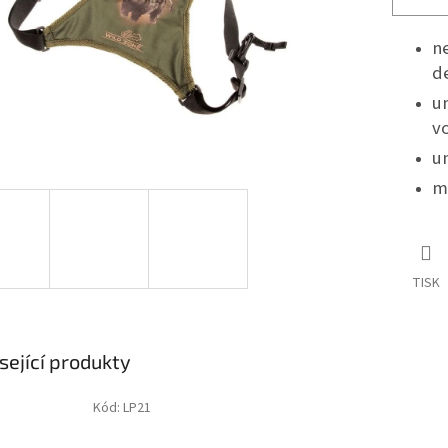
ne
d
u
v
un
m
TISK
sející produkty
Kód:
LP21