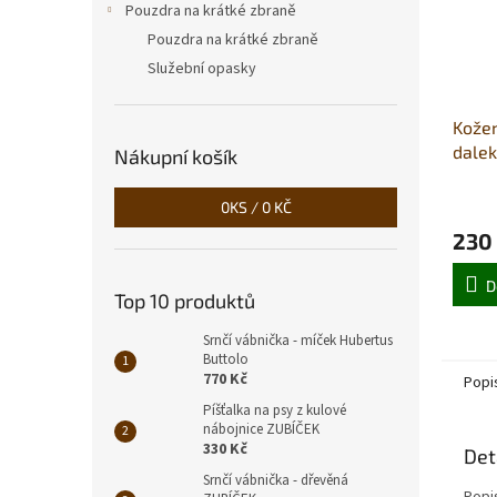
Pouzdra na krátké zbraně
Pouzdra na krátké zbraně
Služební opasky
Kože
dale
Nákupní košík
0
KS /
0 KČ
230
D
Top 10 produktů
Srnčí vábnička - míček Hubertus
Buttolo
770 Kč
Popi
Píšťalka na psy z kulové
nábojnice ZUBÍČEK
330 Kč
Det
Srnčí vábnička - dřevěná