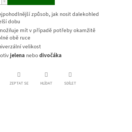
jpohodlnější způsob, jak nosit dalekohled
elší dobu
možňuje mít v případě potřeby okamžitě
olné obě ruce
iverzální velikost
otiv
jelena
nebo
divočáka
ZEPTAT SE
HLÍDAT
SDÍLET