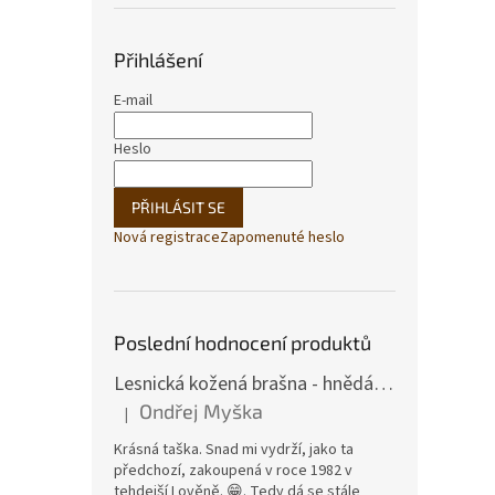
Přihlášení
E-mail
Heslo
PŘIHLÁSIT SE
Nová registrace
Zapomenuté heslo
Poslední hodnocení produktů
Lesnická kožená brašna - hnědá hovězina
Ondřej Myška
|
Hodnocení produktu je 5 z 5 hvězdiček.
Krásná taška. Snad mi vydrží, jako ta
předchozí, zakoupená v roce 1982 v
tehdejší Lověně. 😁. Tedy dá se stále