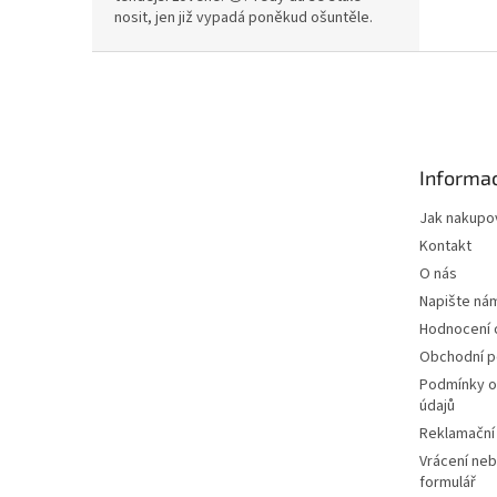
nosit, jen již vypadá poněkud ošuntěle.
Z
á
p
a
t
Informac
í
Jak nakupo
Kontakt
O nás
Napište ná
Hodnocení
Obchodní 
Podmínky o
údajů
Reklamační
Vrácení neb
formulář