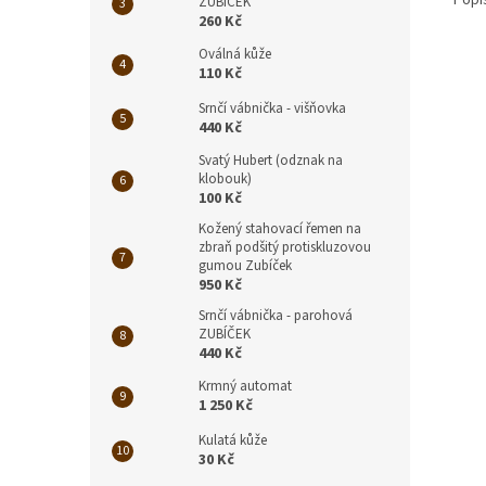
Popi
ZUBÍČEK
260 Kč
Oválná kůže
110 Kč
Srnčí vábnička - višňovka
440 Kč
Svatý Hubert (odznak na
klobouk)
100 Kč
Kožený stahovací řemen na
zbraň podšitý protiskluzovou
gumou Zubíček
950 Kč
Srnčí vábnička - parohová
ZUBÍČEK
440 Kč
Krmný automat
1 250 Kč
Kulatá kůže
30 Kč