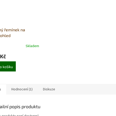
ný řemínek na
kohled
Skladem
 Kč
o košíku
s
Hodnocení (1)
Diskuze
ailní popis produktu