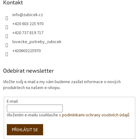
Kontakt
info
@
zubicek.cz
+420 603 225 970
+420 737 819 717
lovecke_potreby_zubicek
+420603225970
Odebírat newsletter
Vložte svůj e-mail a my vám budeme zasílat informace o nových
produktech na našem e-shopu.
E-mail
Vložením e-mailu souhlasíte s
podmínkami ochrany osobních údajů
PŘIHLÁSIT SE