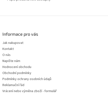
Z
á
p
a
Informace pro vás
t
Jak nakupovat
í
Kontakt
O nás
Napište nám
Hodnocení obchodu
Obchodní podmínky
Podmínky ochrany osobních údajů
Reklamační řád
Vrácení nebo výměna zboží - formulář