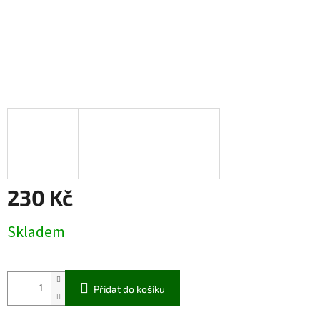
230 Kč
Měrná
Skladem
cena:
Přidat do košíku