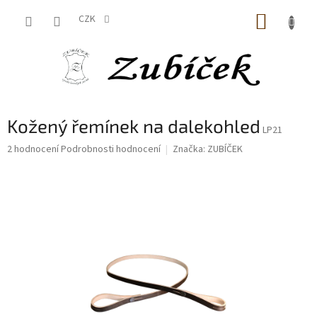
Přejít
NÁKUP
na
CZK
obsah
KOŠÍK
Kožený řemínek na dalekohled
LP21
Průměrné
2 hodnocení
Podrobnosti hodnocení
Značka:
ZUBÍČEK
hodnocení
produktu
je
5,0
z
5
hvězdiček.